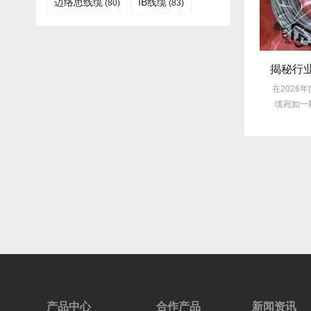
迈络思线缆
IB线缆​
(80)
(83)
技术揭秘：Mellanox线缆低延迟背后的“信号优化”黑科技！
采购内幕：Mellanox线缆验真3步走，假货休想蒙混过关！
nox线缆凭借其卓越的低延迟
在网络通信领域，Mellanox线缆凭
在2026年
众多线缆产品中脱颖而
借其卓越的性能和稳定性，成为了
缆宛如一
出，...
众...
产品中心
合作产品
新闻资讯