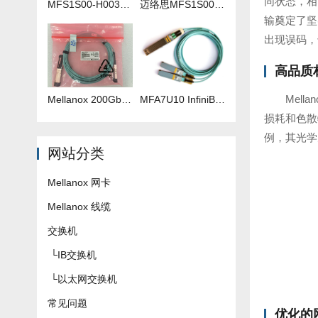
同状态，相
MFS1S00-H003V 3米IB线
迈络思MFS1S00-H035V 35米IB线
输奠定了坚
出现误码，
高品质
Mel
Mellanox 200Gb 光纤线 MFS1S00-H040V
​MFA7U10 InfiniBand QSFP56 HDR 2x200G 有源分支光缆参数及批发报价
损耗和色散
例，其光学
网站分类
Mellanox 网卡
Mellanox 线缆
交换机
└
IB交换机
└
以太网交换机
常见问题
优化的