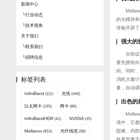
新闻中心
Mel
└
行业动态
的光模块和
└
技术视角
传输开辟了
关于我们
强大的
└
联系我们
在协议方
└
招聘信息
要先拥有向
间。同时，
标签列表
消耗大量计
量，自动调
InfiniBand
光缆
(111)
(440)
出色的
以太网卡
网卡
(165)
(86)
Mel
InfiniBandHDR
NVIDIA
(41)
(35)
境中，它都
阻燃，内部
Mellanox
光纤线缆
(653)
(58)
外界因素干