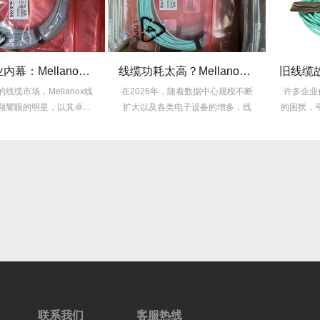
揭秘行业内幕：Mellanox线缆为何比同类产品耐用3倍？
线缆功耗太高？Mellanox线缆低功耗方案能省多少电费？
的线缆市场，Mellanox线
在2026年，随着数据中心规模不断
许多企业
颗耀眼的明星，以其卓...
扩大以及各类电子设备的增多，线
的困扰，
缆功耗...
联系我们
客服热线