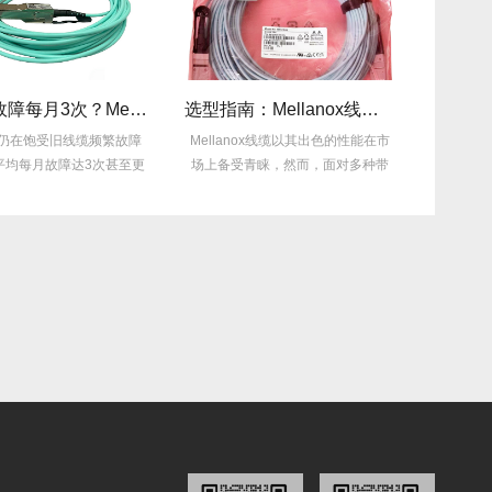
旧线缆故障每月3次？Mellanox线缆全年零故障，太省心！
选型指南：Mellanox线缆带宽怎么选？看完这篇不纠结！
仍在饱受旧线缆频繁故障
Mellanox线缆以其出色的性能在市
Mella
平均每月故障达3次甚至更
场上备受青睐，然而，面对多种带
特性，
多，这不...
宽...