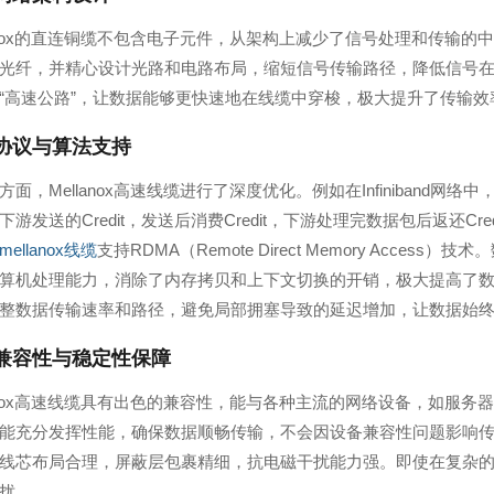
lanox的直连铜缆不包含电子元件，从架构上减少了信号处理和传输
光纤，并精心设计光路和电路布局，缩短信号传输路径，降低信号
“高速公路”，让数据能够更快速地在线缆中穿梭，极大提升了传输效
协议与算法支持
面，Mellanox高速线缆进行了深度优化。例如在Infiniband网络中，采
下游发送的Credit，发送后消费Credit，下游处理完数据包后返还
mellanox线缆
支持RDMA（Remote Direct Memory Ac
算机处理能力，消除了内存拷贝和上下文切换的开销，极大提高了
整数据传输速率和路径，避免局部拥塞导致的延迟增加，让数据始
兼容性与稳定性保障
lanox高速线缆具有出色的兼容性，能与各种主流的网络设备，如服
能充分发挥性能，确保数据顺畅传输，不会因设备兼容性问题影响
线芯布局合理，屏蔽层包裹精细，抗电磁干扰能力强。即使在复杂
扰。