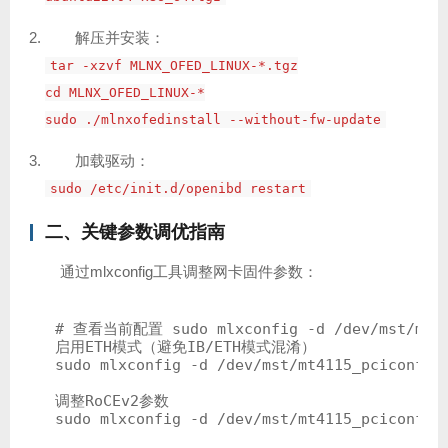
解压并安装：
tar -xzvf MLNX_OFED_LINUX-*.tgz
cd MLNX_OFED_LINUX-*
sudo ./mlnxofedinstall --without-fw-update
加载驱动：
sudo /etc/init.d/openibd restart
二、关键参数调优指南
通过mlxconfig工具调整网卡固件参数：
# 查看当前配置 sudo mlxconfig -d /dev/mst/mt411
启用ETH模式（避免IB/ETH模式混淆）

sudo mlxconfig -d /dev/mst/mt4115_pciconf0 s
调整RoCEv2参数

sudo mlxconfig -d /dev/mst/mt4115_pciconf0 