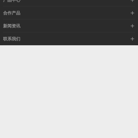
产品中心
高速线缆
合作产品
mellanox网卡
希捷硬盘
新闻资讯
IB交换机
GPU显卡
行业动态
联系我们
以太网交换机
RAM内存
技术视角
关于我们
海外业务
客服热线
常见问题
联系我们
13537522009
产品答疑
售后服务
人才招聘
深圳市福田区中康路卓越城二期B座1303
扫我了解更多
关注我们