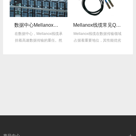
数据中心Mellanox线缆散热解决方案
Mellanox线缆常见Q&A：用户最关心的10问
纤
在数据中心，Mellanox线缆承
Mellanox线缆在数据传输领域
M
件，
担着高速数据传输的重任。然
占据着重要地位，其性能优劣
而，随着数...
直接影响网...