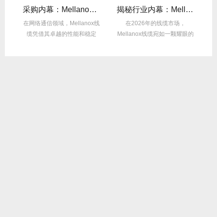
后的“信号优化”黑科技！
采购内幕：Mellanox线缆验真3步走，假货休想蒙混过关！
揭秘行业内幕：Mellanox线缆为何比同类产品耐用3倍？
的低
在网络通信领域，Mellanox线
在2026年的线缆市场，
在
中
缆凭借其卓越的性能和稳定
Mellanox线缆宛如一颗耀眼的
性，成为了众...
明星，以其卓...