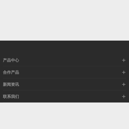
产品中心
高速线缆
合作产品
mellanox网卡
希捷硬盘
新闻资讯
IB交换机
GPU显卡
行业动态
联系我们
以太网交换机
RAM内存
技术视角
关于我们
海外业务
客服热线
常见问题
联系我们
13537522009
产品答疑
售后服务