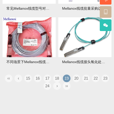
常见Mellanox线缆型号对比：优缺点分析
Mellanox线缆批量采购议价技巧分享
不同场景下Mellanox线缆选型指南
Mellanox线缆接头氧化处理：简单修复技巧
‹‹
‹
15
16
17
18
19
20
21
22
23
24
›
››