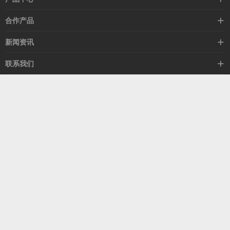
高速线缆
合作产品
mellanox网卡
希捷硬盘
新闻资讯
IB交换机
GPU显卡
行业动态
联系我们
以太网交换机
RAM内存
技术视角
关于我们
海外业务
客服热线
常见问题
联系我们
13537522009
产品答疑
售后服务
人才招聘
深圳市福田区中康路卓越城二期B座1303
扫我了解更多
关注我们