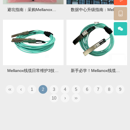
避坑指南：采购Mellanox线缆前，这3个参数必须核对！
数据中心升级指南：Mellanox线缆如何提升整体效率？
Mellanox线缆日常维护3技巧，延长寿命5年！
新手必学！Mellanox线缆选型指南：从带宽到兼容性全搞定！
‹‹
‹
1
2
3
4
5
6
7
8
9
10
›
››