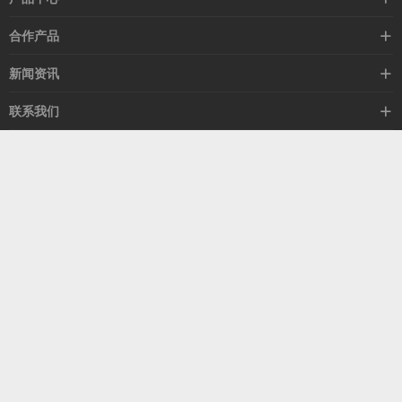
高速线缆
合作产品
mellanox网卡
希捷硬盘
新闻资讯
IB交换机
GPU显卡
行业动态
联系我们
以太网交换机
RAM内存
技术视角
关于我们
海外业务
客服热线
常见问题
联系我们
13537522009
产品答疑
售后服务
人才招聘
深圳市福田区中康路卓越城二期B座1303
扫我了解更多
关注我们