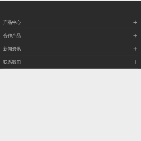
产品中心
高速线缆
合作产品
mellanox网卡
希捷硬盘
新闻资讯
IB交换机
GPU显卡
行业动态
联系我们
以太网交换机
RAM内存
技术视角
关于我们
海外业务
客服热线
常见问题
联系我们
13537522009
产品答疑
售后服务
人才招聘
深圳市福田区中康路卓越城二期B座1303