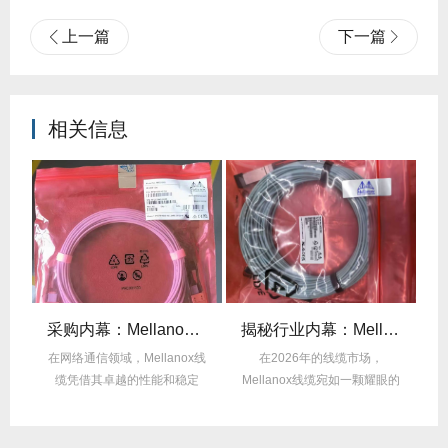
上一篇
下一篇
相关信息
后的“信号优化”黑科技！
采购内幕：Mellanox线缆验真3步走，假货休想蒙混过关！
揭秘行业内幕：Mellanox线缆为何比同类产品耐用3倍？
的低
在网络通信领域，Mellanox线
在2026年的线缆市场，
在
中
缆凭借其卓越的性能和稳定
Mellanox线缆宛如一颗耀眼的
性，成为了众...
明星，以其卓...