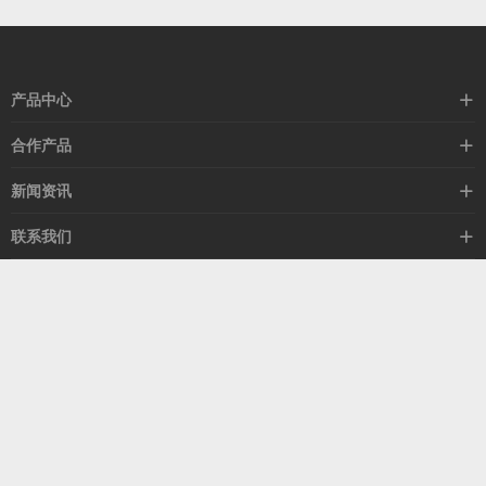
产品中心
高速线缆
合作产品
mellanox网卡
希捷硬盘
新闻资讯
IB交换机
GPU显卡
行业动态
联系我们
以太网交换机
RAM内存
技术视角
关于我们
海外业务
客服热线
常见问题
联系我们
13537522009
产品答疑
售后服务
人才招聘
深圳市福田区中康路卓越城二期B座1303