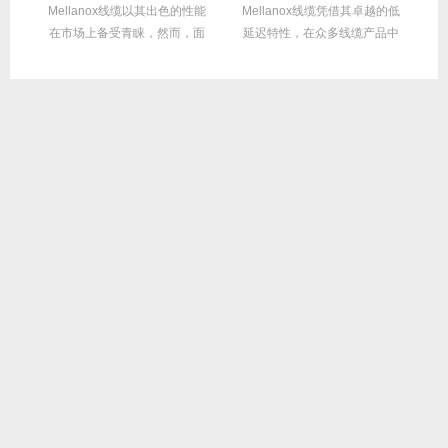
繁
Mellanox线缆以其出色的性能
Mellanox线缆凭借其卓越的低
在
达
在市场上备受青睐，然而，面
延迟特性，在众多线缆产品中
对多种带宽...
脱颖而出，...