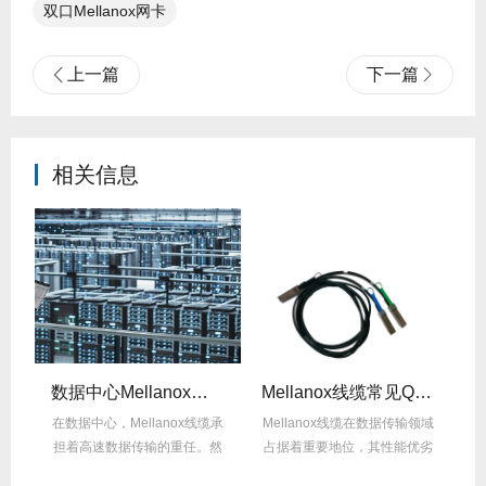
双口Mellanox网卡
上一篇
下一篇
相关信息
数据中心Mellanox线缆散热解决方案
Mellanox线缆常见Q&A：用户最关心的10问
纤
在数据中心，Mellanox线缆承
Mellanox线缆在数据传输领域
M
件，
担着高速数据传输的重任。然
占据着重要地位，其性能优劣
而，随着数...
直接影响网...