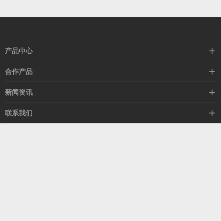
产品中心
高速线缆
合作产品
mellanox网卡
希捷硬盘
新闻资讯
IB交换机
GPU显卡
行业动态
联系我们
以太网交换机
RAM内存
技术视角
关于我们
海外业务
客服热线
常见问题
联系我们
13537522009
产品答疑
售后服务
人才招聘
深圳市福田区中康路卓越城二期B座1303