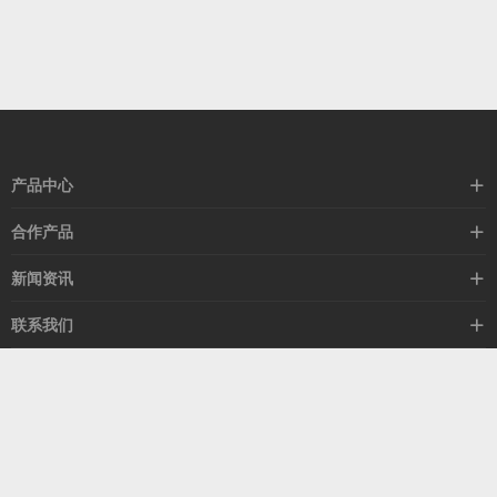
产品中心
高速线缆
合作产品
mellanox网卡
希捷硬盘
新闻资讯
IB交换机
GPU显卡
行业动态
联系我们
以太网交换机
RAM内存
技术视角
关于我们
海外业务
客服热线
常见问题
联系我们
13537522009
产品答疑
售后服务
人才招聘