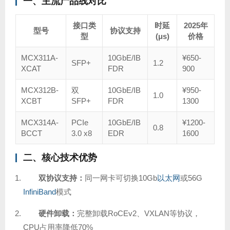
一、主流产品线对比
接口类
时延
2025年
型号
协议支持
型
(μs)
价格
MCX311A-
10GbE/IB
¥650-
SFP+
1.2
XCAT
FDR
900
MCX312B-
双
10GbE/IB
¥950-
1.0
XCBT
SFP+
FDR
1300
MCX314A-
PCIe
10GbE/IB
¥1200-
0.8
BCCT
3.0 x8
EDR
1600
二、核心技术优势
双协议支持：
同一网卡可切换10Gb
以太网
或56G
InfiniBand
模式
硬件卸载：
完整卸载RoCEv2、VXLAN等协议，
CPU占用率降低70%