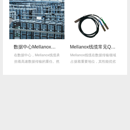
数据中心Mellanox线缆散热解决方案
Mellanox线缆常见Q&A：用户最关心的10问
纤
在数据中心，Mellanox线缆承
Mellanox线缆在数据传输领域
M
件，
担着高速数据传输的重任。然
占据着重要地位，其性能优劣
而，随着数...
直接影响网...