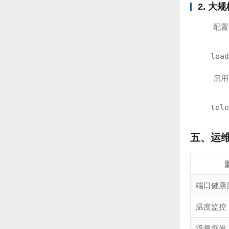
2. 大
配置
load
启用T
tele
五、运
端口健康
温度监控
流量突发