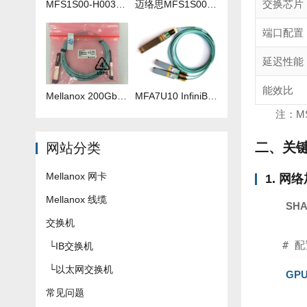
交换芯片
MFS1S00-H003V 3米IB线
迈络思MFS1S00-H035V 35米IB线
端口配置
延迟性能
能效比
Mellanox 200Gb 光纤线 MFS1S00-H040V
​MFA7U10 InfiniBand QSFP56 HDR 2x200G 有源分支光缆参数及批发报价
注：M
二、关
网站分类
Mellanox 网卡
1. 网
Mellanox 线缆
SHA
交换机
# 配
└
IB交换机
└
以太网交换机
GPU
常见问题