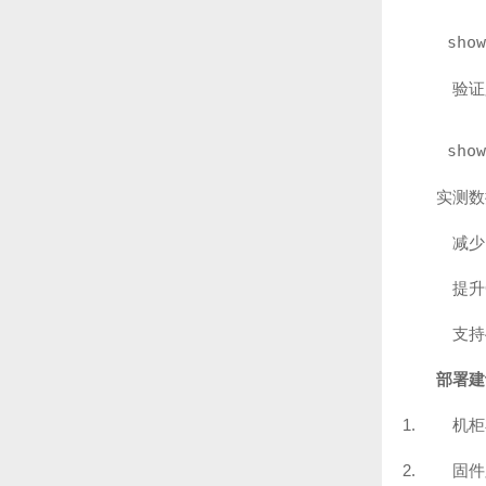
show
验证
show
实测数
减少
提升
支持
部署建
机柜
固件版