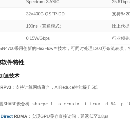
Spectrum-3 ASIC
25.6Tb
32×400G QSFP-DD
支持8×200
190ns（直通模式）
比上代提
0.15W/Gbps
行业领先
SN4700采用创新的FlexFlow™技术，可同时处理1200万条流表
键软件特性
络加速技术
RPv3
：支持计算网络聚合，AllReduce性能提升5倍
置SHARP聚合树 sharpctl -a create -t tree -d 64 -p "0
Direct
RDMA
：实现GPU显存直接访问，延迟低至0.8μs