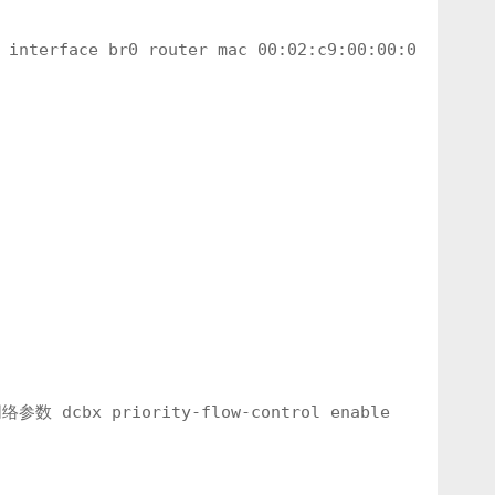
nterface br0 router mac 00:02:c9:00:00:01
参数 dcbx priority-flow-control enable