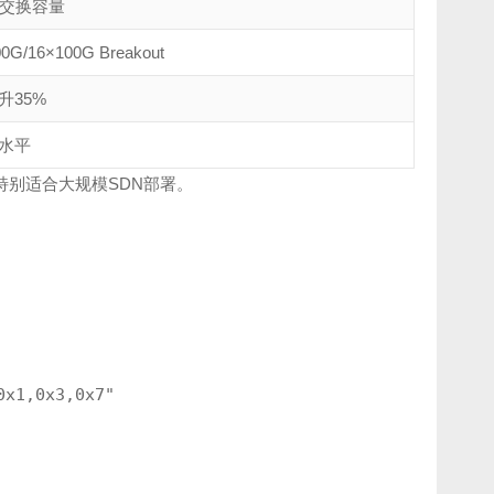
ps交换容量
G/16×100G Breakout
升35%
水平
项，特别适合大规模SDN部署。
x1,0x3,0x7"