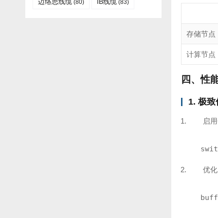
迈络思线缆
IB线缆​
(80)
(83)
存储节点
计算节点
四、性
1. 极致
启用C
swit
优化
buff