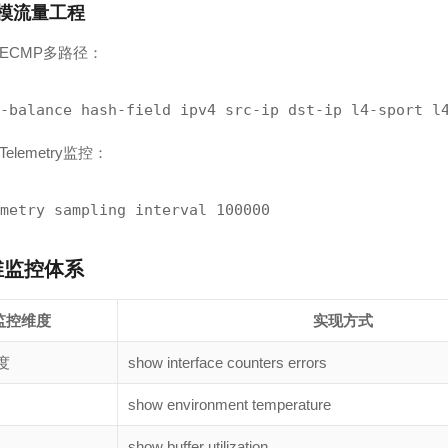
规模流量工程
ECMP多路径：
-balance hash-field ipv4 src-ip dst-ip l4-sport l
elemetry监控：
metry sampling interval 100000
维监控体系
监控维度
实现方式
度
show interface counters errors
show environment temperature
show buffer utilization