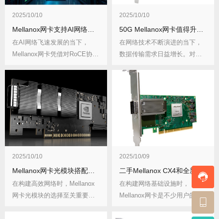
2025/10/10
2025/10/10
Mellanox网卡支持AI网络：RoCE协议应用进展
50G Mellanox网卡值得升级吗？对比25G使用体验
在AI网络飞速发展的当下，
在网络技术不断演进的当下，
Mellanox网卡凭借对RoCE协议
数据传输需求日益增长。对于
的支持...
已使用25G Me...
2025/10/10
2025/10/09
Mellanox网卡光模块搭配：原厂vs第三方性能差多少
二手Mellanox CX4和全新CX5怎么选？成本对比
在构建高效网络时，Mellanox
在构建网络基础设施时，
网卡光模块的选择至关重要。
Mellanox网卡是不少用户的心
其中，原厂...
头好。其中，二...