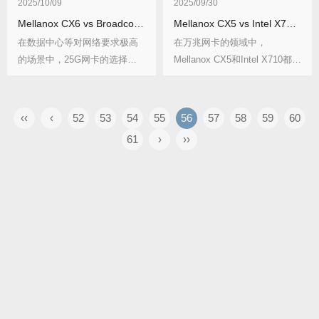
2025/10/09
2025/09/30
Mellanox CX6 vs Broadcom：25G网卡功耗测试
Mellanox CX5 vs Intel X710：万兆网卡性能对决
在数据中心等对网络要求极高
在万兆网卡的领域中，
的场景中，25G网卡的选择至
Mellanox CX5和Intel X710都
关重要，而功耗更...
是...
‹‹
‹
52
53
54
55
56
57
58
59
60
61
›
››