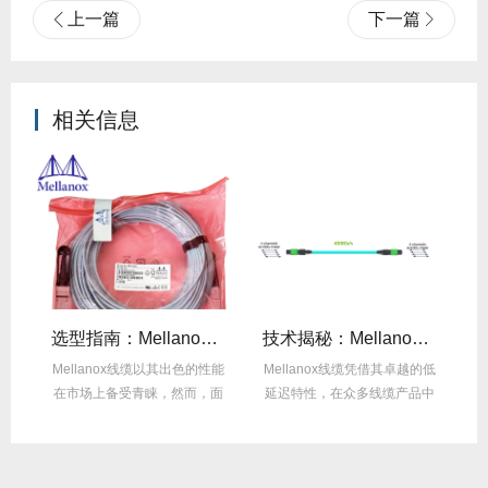
上一篇
下一篇
相关信息
线缆全年零故障，太省心！
选型指南：Mellanox线缆带宽怎么选？看完这篇不纠结！
技术揭秘：Mellanox线缆低延迟背后的“信号优化”黑科技！
繁
Mellanox线缆以其出色的性能
Mellanox线缆凭借其卓越的低
在
达
在市场上备受青睐，然而，面
延迟特性，在众多线缆产品中
对多种带宽...
脱颖而出，...