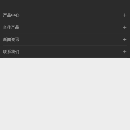
产品中心
高速线缆
合作产品
mellanox网卡
希捷硬盘
新闻资讯
IB交换机
GPU显卡
行业动态
联系我们
以太网交换机
RAM内存
技术视角
关于我们
海外业务
客服热线
常见问题
联系我们
13537522009
产品答疑
售后服务
人才招聘
深圳市福田区中康路卓越城二期B座1303