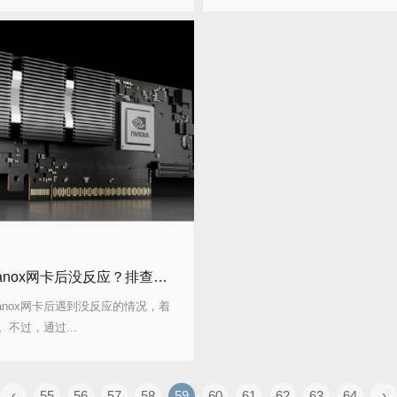
安装Mellanox网卡后没反应？排查硬件问题三步法
lanox网卡后遇到没反应的情况，着
不过，通过...
‹
55
56
57
58
59
60
61
62
63
64
›