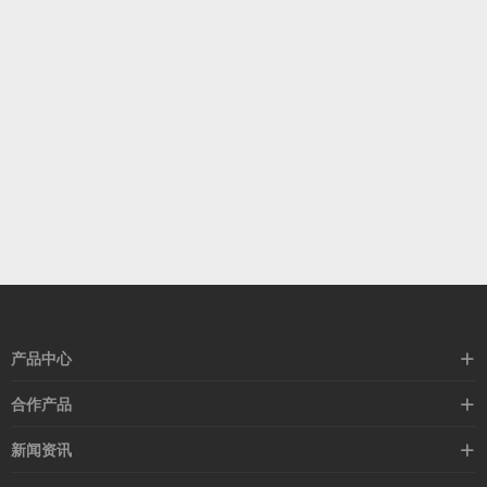
产品中心
高速线缆
合作产品
mellanox网卡
希捷硬盘
新闻资讯
IB交换机
GPU显卡