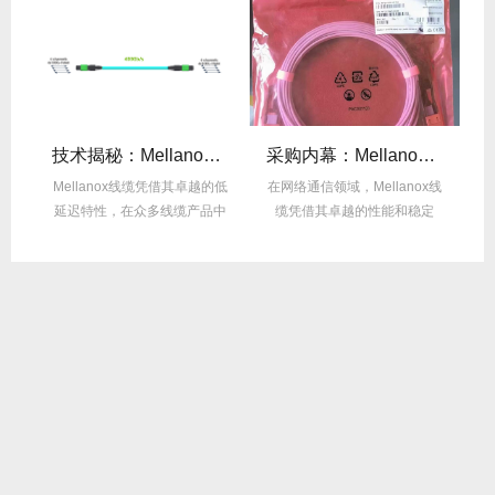
么选？看完这篇不纠结！
技术揭秘：Mellanox线缆低延迟背后的“信号优化”黑科技！
采购内幕：Mellanox线缆验真3步走，假货休想蒙混过关！
性能
Mellanox线缆凭借其卓越的低
在网络通信领域，Mellanox线
面
延迟特性，在众多线缆产品中
缆凭借其卓越的性能和稳定
M
脱颖而出，...
性，成为了众...