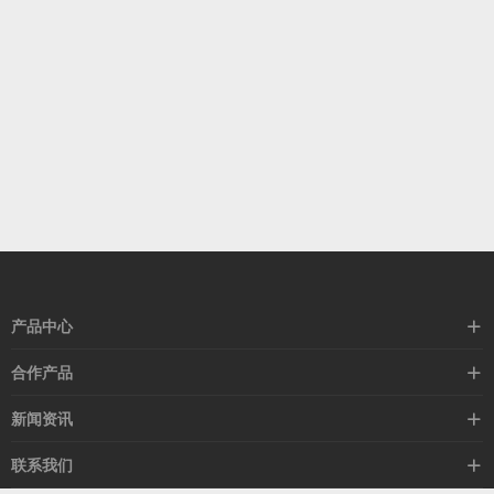
产品中心
高速线缆
合作产品
mellanox网卡
希捷硬盘
新闻资讯
IB交换机
GPU显卡
行业动态
联系我们
以太网交换机
RAM内存
技术视角