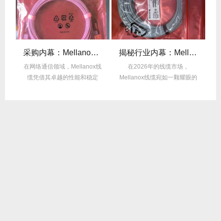
后的“信号优化”黑科技！
采购内幕：Mellanox线缆验真3步走，假货休想蒙混过关！
揭秘行业内幕：Mellanox线缆为何比同类产品耐用3倍？
的低
在网络通信领域，Mellanox线
在2026年的线缆市场，
在
中
缆凭借其卓越的性能和稳定
Mellanox线缆宛如一颗耀眼的
性，成为了众...
明星，以其卓...