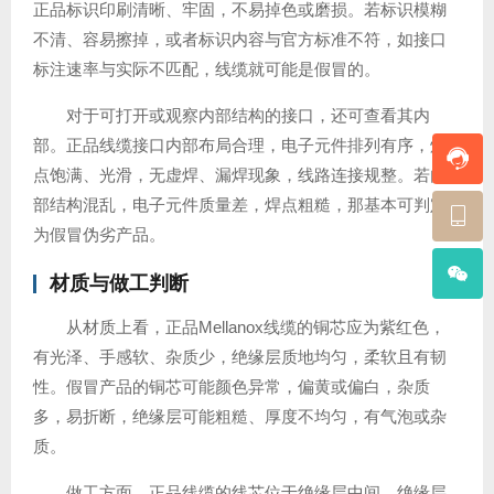
正品标识印刷清晰、牢固，不易掉色或磨损。若标识模糊
不清、容易擦掉，或者标识内容与官方标准不符，如接口
标注速率与实际不匹配，线缆就可能是假冒的。
对于可打开或观察内部结构的接口，还可查看其内
部。正品线缆接口内部布局合理，电子元件排列有序，焊
点饱满、光滑，无虚焊、漏焊现象，线路连接规整。若内
部结构混乱，电子元件质量差，焊点粗糙，那基本可判定
为假冒伪劣产品。
材质与做工判断
从材质上看，正品Mellanox线缆的铜芯应为紫红色，
有光泽、手感软、杂质少，绝缘层质地均匀，柔软且有韧
性。假冒产品的铜芯可能颜色异常，偏黄或偏白，杂质
多，易折断，绝缘层可能粗糙、厚度不均匀，有气泡或杂
质。
做工方面，正品线缆的线芯位于绝缘层中间，绝缘层