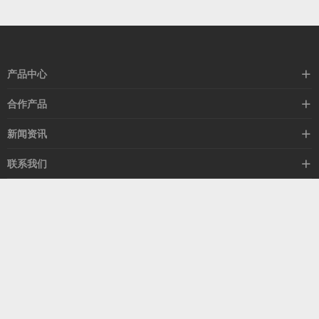
产品中心
高速线缆
合作产品
mellanox网卡
希捷硬盘
新闻资讯
IB交换机
GPU显卡
行业动态
联系我们
以太网交换机
RAM内存
技术视角
关于我们
海外业务
客服热线
常见问题
联系我们
13537522009
产品答疑
售后服务
人才招聘
深圳市福田区中康路卓越城二期B座1303