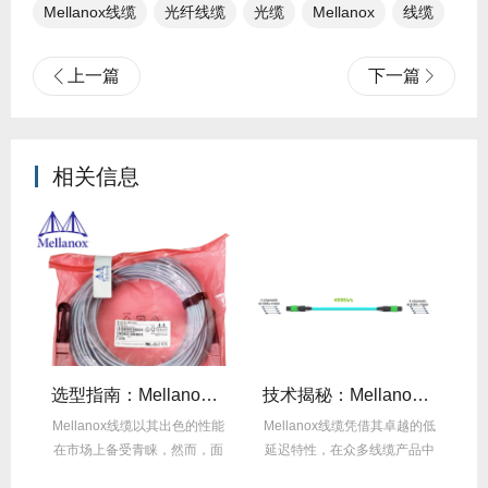
Mellanox线缆
光纤线缆​
光缆
Mellanox
线缆
上一篇
下一篇
相关信息
线缆全年零故障，太省心！
选型指南：Mellanox线缆带宽怎么选？看完这篇不纠结！
技术揭秘：Mellanox线缆低延迟背后的“信号优化”黑科技！
繁
Mellanox线缆以其出色的性能
Mellanox线缆凭借其卓越的低
在
达
在市场上备受青睐，然而，面
延迟特性，在众多线缆产品中
对多种带宽...
脱颖而出，...