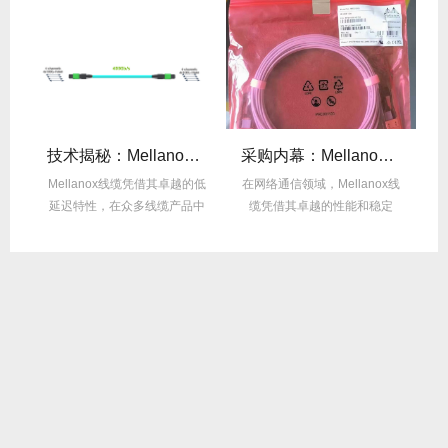
么选？看完这篇不纠结！
技术揭秘：Mellanox线缆低延迟背后的“信号优化”黑科技！
采购内幕：Mellanox线缆验真3步走，假货休想蒙混过关！
性能
Mellanox线缆凭借其卓越的低
在网络通信领域，Mellanox线
面
延迟特性，在众多线缆产品中
缆凭借其卓越的性能和稳定
M
脱颖而出，...
性，成为了众...