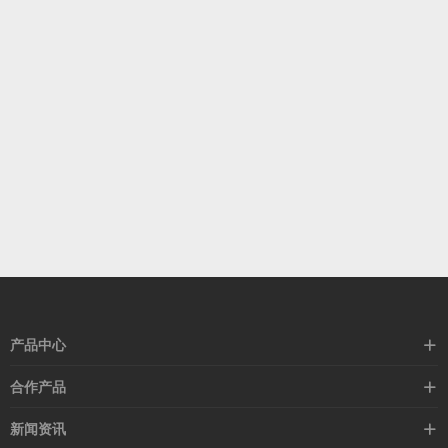
产品中心
高速线缆
合作产品
mellanox网卡
希捷硬盘
新闻资讯
IB交换机