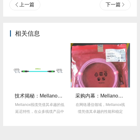
上一篇
下一篇
相关信息
么选？看完这篇不纠结！
技术揭秘：Mellanox线缆低延迟背后的“信号优化”黑科技！
采购内幕：Mellanox线缆验真3步走，假货休想蒙混过关！
性能
Mellanox线缆凭借其卓越的低
在网络通信领域，Mellanox线
面
延迟特性，在众多线缆产品中
缆凭借其卓越的性能和稳定
M
脱颖而出，...
性，成为了众...