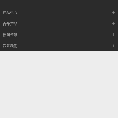
产品中心
高速线缆
合作产品
mellanox网卡
希捷硬盘
新闻资讯
IB交换机
GPU显卡
行业动态
联系我们
以太网交换机
RAM内存
技术视角
关于我们
海外业务
客服热线
常见问题
联系我们
13537522009
产品答疑
售后服务
人才招聘
深圳市福田区中康路卓越城二期B座1303