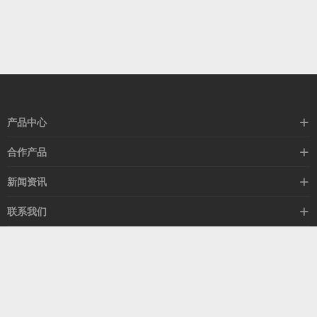
产品中心
高速线缆
合作产品
mellanox网卡
希捷硬盘
新闻资讯
IB交换机
GPU显卡
行业动态
联系我们
以太网交换机
RAM内存
技术视角
关于我们
海外业务
客服热线
常见问题
联系我们
13537522009
产品答疑
售后服务
人才招聘