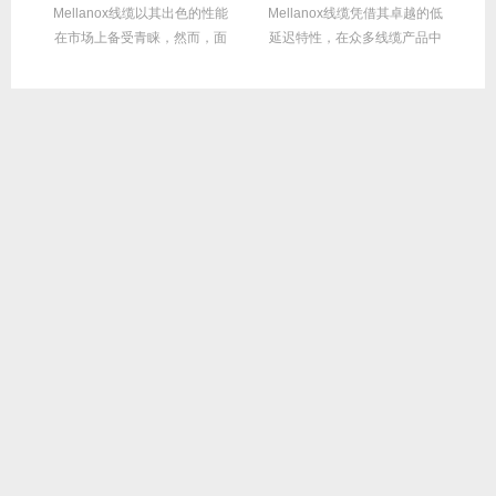
繁
Mellanox线缆以其出色的性能
Mellanox线缆凭借其卓越的低
在
达
在市场上备受青睐，然而，面
延迟特性，在众多线缆产品中
对多种带宽...
脱颖而出，...