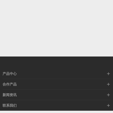
产品中心
高速线缆
合作产品
mellanox网卡
希捷硬盘
新闻资讯
IB交换机
GPU显卡
行业动态
联系我们
以太网交换机
RAM内存
技术视角