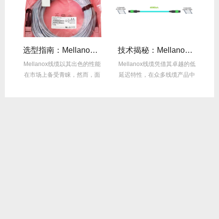
线缆全年零故障，太省心！
选型指南：Mellanox线缆带宽怎么选？看完这篇不纠结！
技术揭秘：Mellanox线缆低延迟背后的“信号优化”黑科技！
繁
Mellanox线缆以其出色的性能
Mellanox线缆凭借其卓越的低
在
达
在市场上备受青睐，然而，面
延迟特性，在众多线缆产品中
对多种带宽...
脱颖而出，...