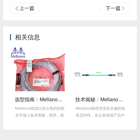
上一篇
下一篇
相关信息
线缆全年零故障，太省心！
选型指南：Mellanox线缆带宽怎么选？看完这篇不纠结！
技术揭秘：Mellanox线缆低延迟背后的“信号优化”黑科技！
繁
Mellanox线缆以其出色的性能
Mellanox线缆凭借其卓越的低
在
达
在市场上备受青睐，然而，面
延迟特性，在众多线缆产品中
对多种带宽...
脱颖而出，...