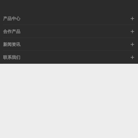
产品中心
高速线缆
合作产品
mellanox网卡
希捷硬盘
新闻资讯
IB交换机
GPU显卡
行业动态
联系我们
以太网交换机
RAM内存
技术视角
关于我们
海外业务
客服热线
常见问题
联系我们
13537522009
产品答疑
售后服务
人才招聘
深圳市福田区中康路卓越城二期B座1303