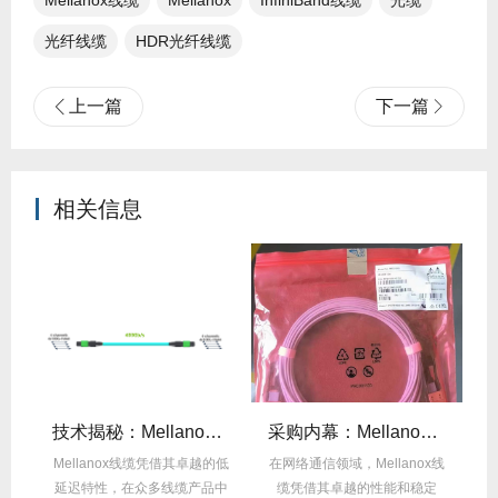
Mellanox线缆
Mellanox
InfiniBand线缆
光缆
光纤线缆​
HDR光纤线缆
上一篇
下一篇
相关信息
么选？看完这篇不纠结！
技术揭秘：Mellanox线缆低延迟背后的“信号优化”黑科技！
采购内幕：Mellanox线缆验真3步走，假货休想蒙混过关！
性能
Mellanox线缆凭借其卓越的低
在网络通信领域，Mellanox线
面
延迟特性，在众多线缆产品中
缆凭借其卓越的性能和稳定
M