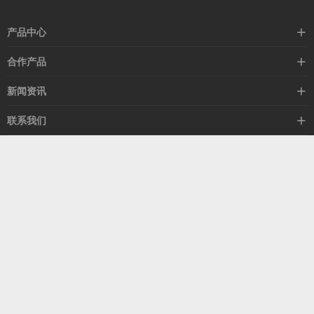
产品中心
高速线缆
合作产品
mellanox网卡
希捷硬盘
新闻资讯
IB交换机
GPU显卡
行业动态
联系我们
以太网交换机
RAM内存
技术视角
关于我们
海外业务
客服热线
常见问题
联系我们
13537522009
产品答疑
售后服务
人才招聘
深圳市福田区中康路卓越城二期B座1303