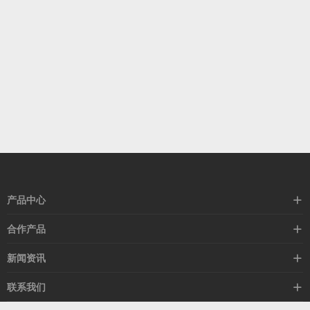
产品中心
高速线缆
合作产品
mellanox网卡
希捷硬盘
新闻资讯
IB交换机
GPU显卡
行业动态
联系我们
以太网交换机
RAM内存
技术视角