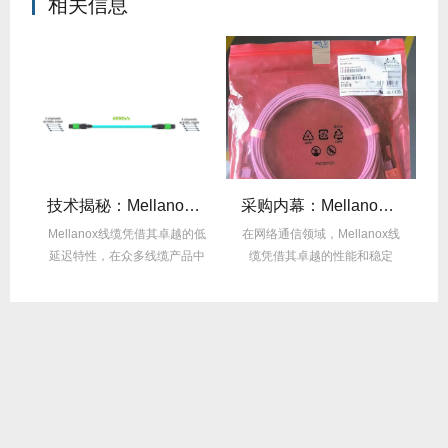
相关信息
么选？看完这篇不纠结！
技术揭秘：Mellanox线缆低延迟背后的“信号优化”黑科技！
采购内幕：Mellanox线缆验真3步走，假货休想蒙混过关！
性能
Mellanox线缆凭借其卓越的低
在网络通信领域，Mellanox线
面
延迟特性，在众多线缆产品中
缆凭借其卓越的性能和稳定
M
脱颖而出，...
性，成为了众...