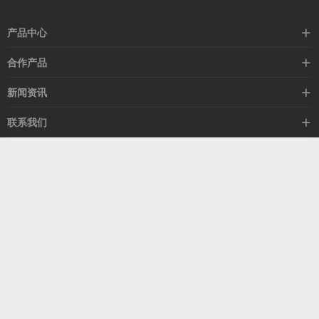
产品中心
高速线缆
合作产品
mellanox网卡
希捷硬盘
新闻资讯
IB交换机
GPU显卡
行业动态
联系我们
以太网交换机
RAM内存
技术视角
关于我们
海外业务
客服热线
常见问题
联系我们
13537522009
产品答疑
售后服务
人才招聘
深圳市福田区中康路卓越城二期B座1303