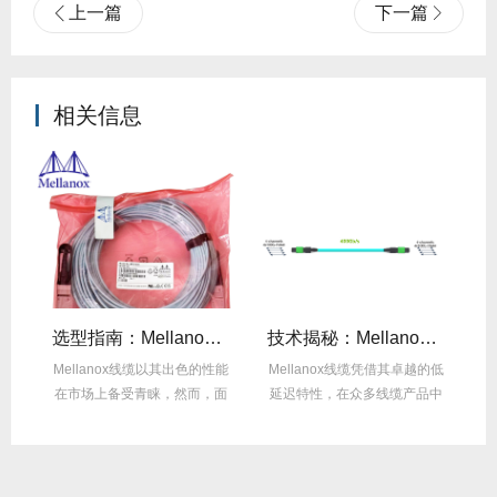
上一篇
下一篇
相关信息
线缆全年零故障，太省心！
选型指南：Mellanox线缆带宽怎么选？看完这篇不纠结！
技术揭秘：Mellanox线缆低延迟背后的“信号优化”黑科技！
繁
Mellanox线缆以其出色的性能
Mellanox线缆凭借其卓越的低
在
达
在市场上备受青睐，然而，面
延迟特性，在众多线缆产品中
对多种带宽...
脱颖而出，...