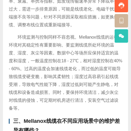
率、衰减、串扰等指标。如发现传输速率异常下降或串扰
过大，需进一步排查原因，可能是线缆老化、电磁干扰或
端接不良等问题，针对不同原因采取相应措施，如更换线
缆、调整布线位置或重新端接等。
环境监测与控制同样不容忽视。Mellanox线缆的运行
环境对其稳定性有重要影响。要监测线缆所处环境的温
度、湿度、灰尘等因素。数据中心等场所应保持适宜的温
度和湿度，一般温度控制在18 - 27℃，相对湿度控制在40%
- 60%。过高的温度会加速线缆老化，而过低的温度可能导
致线缆变硬变脆，影响其柔韧性；湿度过高容易引起线缆
受潮，导致电气性能下降，湿度过低则可能产生静电，对
线缆和设备造成损害。同时，要保持环境清洁，减少灰尘
对线缆的侵蚀，可定期对机房进行清洁，安装空气过滤设
备等。
三、Mellanox线缆在不同应用场景中的维护差
异有哪些？