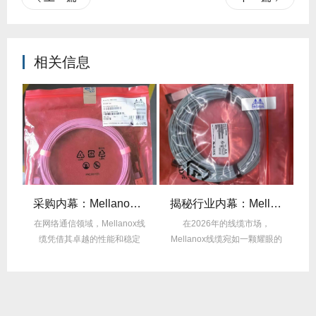
相关信息
后的“信号优化”黑科技！
采购内幕：Mellanox线缆验真3步走，假货休想蒙混过关！
揭秘行业内幕：Mellanox线缆为何比同类产品耐用3倍？
的低
在网络通信领域，Mellanox线
在2026年的线缆市场，
在
中
缆凭借其卓越的性能和稳定
Mellanox线缆宛如一颗耀眼的
性，成为了众...
明星，以其卓...