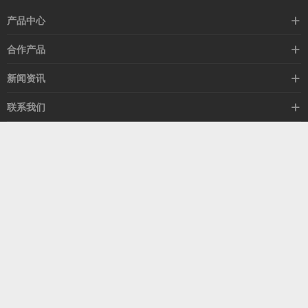
产品中心
高速线缆
合作产品
mellanox网卡
希捷硬盘
新闻资讯
IB交换机
GPU显卡
行业动态
联系我们
以太网交换机
RAM内存
技术视角
关于我们
海外业务
客服热线
常见问题
联系我们
13537522009
产品答疑
售后服务
人才招聘
深圳市福田区中康路卓越城二期B座1303