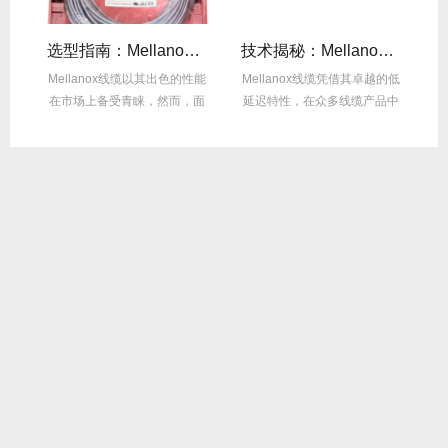
线缆全年零故障，太省心！
选型指南：Mellanox线缆带宽怎么选？看完这篇不纠结！
技术揭秘：Mellanox线缆低延迟背后的“信号优化”黑科技！
繁
Mellanox线缆以其出色的性能
Mellanox线缆凭借其卓越的低
在
达
在市场上备受青睐，然而，面
延迟特性，在众多线缆产品中
对多种带宽...
脱颖而出，...