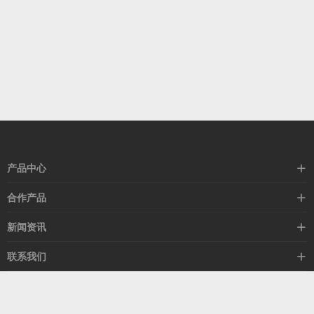
产品中心
高速线缆
合作产品
mellanox网卡
希捷硬盘
新闻资讯
IB交换机
GPU显卡
行业动态
联系我们
以太网交换机
RAM内存
技术视角
关于我们
海外业务
客服热线
常见问题
联系我们