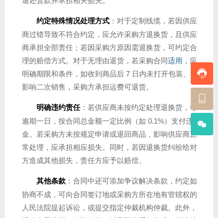
退还货款并承担相关损失。
约定特殊情况处理方式
：对于定制线缆，若因供应
商过错导致不符合约定，应允许采购方退换货，且供应
商承担全部责任；若因采购方原因需退换货，可约定合
理的赔偿方式。对于无理由退货，若采购合同
适用
，应
明确期限和条件，如收到商品后 7 日内未打开包装、不
影响二次销售，采购方承担运费可退货。
明确违约责任
：若供应商未按约定处理退换货，每
逾期一日，按合同总金额一定比例（如 0.1%）支付违约
金。若采购方未按规定申请或退回商品，影响供应商正
常处理，应承担相应损失。同时，若因退换货纠纷给对
方造成其他损失，责任方应予以赔偿。
其他条款
：合同中还可添加争议解决条款，约定如
协商不成，可向合同签订地或采购方所在地有管辖权的
人民法院提起诉讼，或提交指定仲裁机构仲裁。此外，