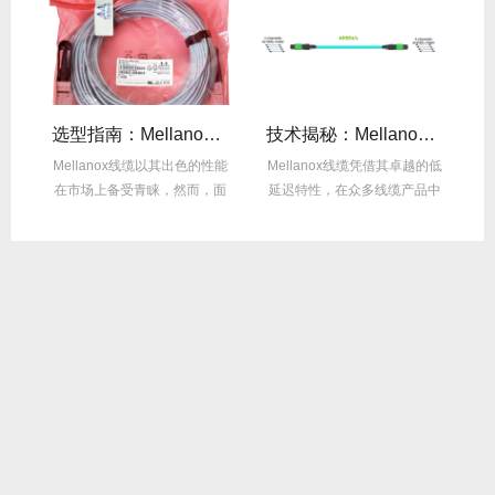
线缆全年零故障，太省心！
选型指南：Mellanox线缆带宽怎么选？看完这篇不纠结！
技术揭秘：Mellanox线缆低延迟背后的“信号优化”黑科技！
繁
Mellanox线缆以其出色的性能
Mellanox线缆凭借其卓越的低
在
达
在市场上备受青睐，然而，面
延迟特性，在众多线缆产品中
对多种带宽...
脱颖而出，...