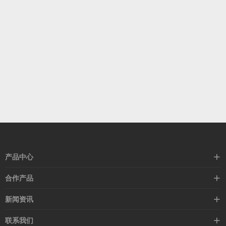
产品中心
高速线缆
合作产品
mellanox网卡
希捷硬盘
新闻资讯
IB交换机
GPU显卡
行业动态
联系我们
以太网交换机