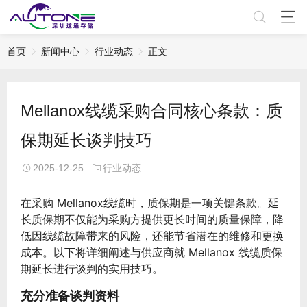
首页
新闻中心
行业动态
正文
Mellanox线缆采购合同核心条款：质
保期延长谈判技巧
2025-12-25
行业动态
在采购
Mellanox线缆
时，质保期是一项关键条款。延
长质保期不仅能为采购方提供更长时间的质量保障，降
低因线缆故障带来的风险，还能节省潜在的维修和更换
成本。以下将详细阐述与供应商就
Mellanox
线缆质保
期
延长进行谈判的实用技巧。
充分准备谈判资料