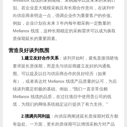
Mellanox 线缆的采购规模、采购频率以及未来的采购计
划。若企业是大规模采购且有长期合作意向，在谈判中
向供应商表明这一点，强调企业作为重要客户的价值。
例如，企业计划在未来 3 年内每年都采购一定数量的
Mellanox 线缆，这种长期稳定的采购需求可以成为换取
质保期延长的重要因素。
营造良好谈判氛围
1.建立友好合作关系
：谈判开始时，避免直接强硬地
要求延长质保期，而是先与供应商建立友好的沟通氛
围。可以提及以往与供应商合作的良好经历（如果
有），或者表达对 Mellanox 线缆产品质量的认可，为后
续谈判奠定积极的基础。例如，“我们一直非常信赖
Mellanox 线缆的品质，在过往项目中使用贵公司的线
缆，为我们的网络系统稳定运行提供了有力支持。”
2.强调共同利益
：向供应商阐述延长质保期对双方都
有益处。一方面，更长的质保期可以增强采购方对产品