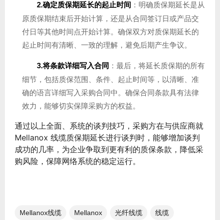
2.确定质保期延长的起止时间
：明确质保期延长是从
原质保期结束后开始计算，还是从合同签订日或产品交
付日等其他时间点开始计算。确保双方对质保期延长的
起止时间有清晰、一致的理解，避免后期产生争议。
3.将条款详细写入合同
：最后，将延长质保期的所有
细节，包括质保范围、条件、起止时间等，以清晰、准
确的语言详细写入采购合同中。确保合同条款具有法律
效力，能够切实保障采购方的权益。
通过以上全面、系统的谈判技巧，采购方在与供应商就
Mellanox 线缆质保期延长进行谈判时，能够增加谈判
成功的几率，为企业争取到更有利的质保条款，降低采
购风险，保障网络系统的稳定运行。
Mellanox线缆
Mellanox
光纤线缆​
线缆