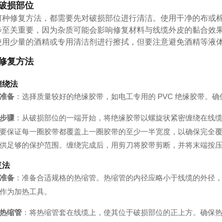
破损部位
何种修复方法，都需要先对破损部位进行清洁。使用干净的布或
步至关重要，因为杂质可能会影响修复材料与线缆外皮的黏合效
使用少量的酒精或专用清洁剂进行擦拭，但要注意避免酒精等液
修复方法
缠绕法
准备
：选择质量较好的绝缘胶带，如电工专用的 PVC 绝缘胶带。
步骤
：从破损部位的一端开始，将绝缘胶带以螺旋状紧密缠绕在线
要保证每一圈胶带都覆盖上一圈胶带的至少一半宽度，以确保完全覆盖破
供足够的保护范围。缠绕完成后，用剪刀将胶带剪断，并将末端按
复法
准备
：准备合适规格的热缩管。热缩管的内径应略小于线缆的外径
作为加热工具。
热缩管
：将热缩管套在线缆上，使其位于破损部位的正上方。确保热缩管