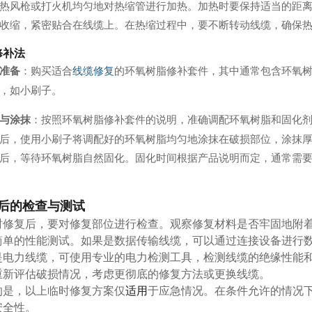
热风枪或打火机均匀地对热缩管进行加热。加热时要保持适当的距
收缩，紧密贴合在线缆上。在热缩过程中，要不断转动线缆，确保
修补法
准备
：购买适合
线缆修复
的环氧树脂修补套件，其中通常包含环氧
，如小刷子。
与涂抹
：按照环氧树脂修补套件的说明，准确调配环氧树脂和固化
后，使用小刷子将调配好的环氧树脂均匀地涂抹在破损部位，涂抹
后，等待环氧树脂自然固化。固化时间根据产品说明而定，通常需
后的检查与测试
时修复后，要对修复部位进行检查。观察修复材料是否牢固地附
简单的性能测试。如果是数据传输线缆，可以通过连接设备进行
是电力线缆，可使用专业的电力检测工具，检测线缆的绝缘性能
重新评估破损情况，考虑更彻底的修复方法或更换线缆。
的是，以上临时修复方案仅
适用
于应急情况。在条件允许的情况下
安全性。