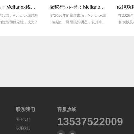
采购内幕：Mellanox线缆验真3步走，假货休想蒙混过关！
揭秘行业内幕：Mellanox线缆为何比同类产品耐用3倍？
，Mellanox线缆凭
在2026年的线缆市场，Mellanox线
在2026年
能和稳定性，成为了
缆宛如一颗耀眼的明星，以其卓...
扩大以及各类
众...
联系我们
客服热线
13537522009
关于我们
联系我们