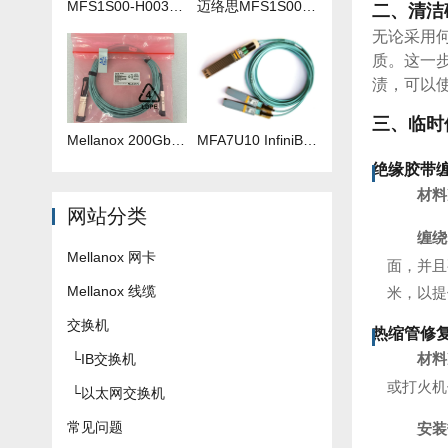
MFS1S00-H003V 3米IB线
迈络思MFS1S00-H035V 35米IB线
二、清洁
无论采用
质。这一
渍，可以
三、临时
Mellanox 200Gb 光纤线 MFS1S00-H040V
​MFA7U10 InfiniBand QSFP56 HDR 2x200G 有源分支光缆参数及批发报价
绝缘胶带
材料
网站分类
缠绕
Mellanox 网卡
面，并且
Mellanox 线缆
米，以提
交换机
热缩管修
材料
└
IB交换机
或打火机
└
以太网交换机
常见问题
安装