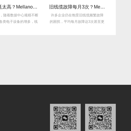
线缆功耗太高？Mellanox线缆低功耗方案能省多少电费？
旧线缆故障每月3次？Mellanox线缆全年零故障，太省心！
，随着数据中心规模不断
许多企业仍在饱受旧线缆频繁故障
Mellano
电子设备的增多，线
的困扰，平均每月故障达3次甚至更
场上备受青
缆功耗...
多，这不...