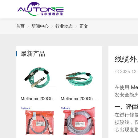
首页
新闻中心
行业动态
正文
最新产品
线缆外
2025-12
在使用
Me
发安全隐
Mellanox 200Gb 光纤线MFS1S00-H050V
Mellanox 200Gb 光纤线MFS1S00-H020V
一、评估
在进行修
损较浅，
芯出现变