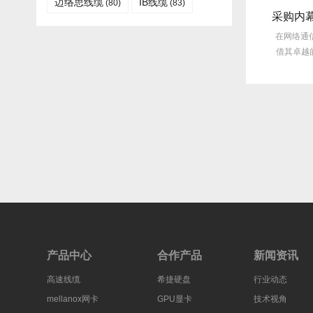
迈络思线缆
IB线缆​
(80)
(83)
选型指南：Mellanox线缆带宽怎么选？看完这篇不纠结！
技术揭秘：Mellanox线缆低延迟背后的“信号优化”黑科技！
线缆以其出色的性能在市
Mellanox线缆凭借其卓越的低延迟
在网络通信领域
，然而，面对多种带
特性，在众多线缆产品中脱颖而
借其卓越的性
宽...
出，...
产品中心
合作产品
新闻资讯
高速线缆
希捷硬盘
行业动态
mellanox网卡
GPU显卡
技术视角