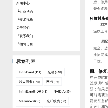
后，使用
新闻中心
管会逐渐
└
行业动态
环氧树脂
└
技术视角
材料
关于我们
涂抹工具
└
联系我们
调配
└
招聘信息
完全。然
涂抹完成
标签列表
干扰。
四、修复
InfiniBand
光缆
(111)
(440)
在完成临
以太网卡
网卡
(165)
(86)
线缆进行
题；如果
InfiniBandHDR
NVIDIA
(41)
(35)
可能需要
需要注意
Mellanox
光纤线缆
(653)
(58)
定运行和