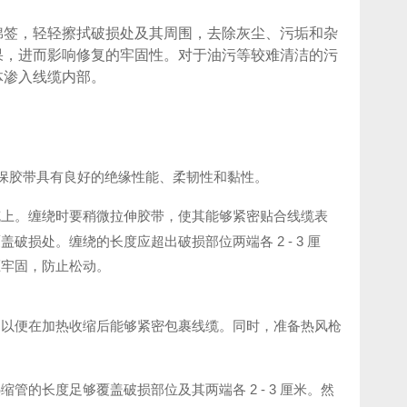
棉签，轻轻擦拭破损处及其周围，去除灰尘、污垢和杂
果，进而影响修复的牢固性。对于油污等较难清洁的污
体渗入线缆内部。
确保胶带具有良好的绝缘性能、柔韧性和黏性。
缆上。缠绕时要稍微拉伸胶带，使其能够紧密贴合线缆表
损处。缠绕的长度应超出破损部位两端各 2 - 3 厘
压牢固，防止松动。
，以便在加热收缩后能够紧密包裹线缆。同时，准备热风枪
的长度足够覆盖破损部位及其两端各 2 - 3 厘米。然