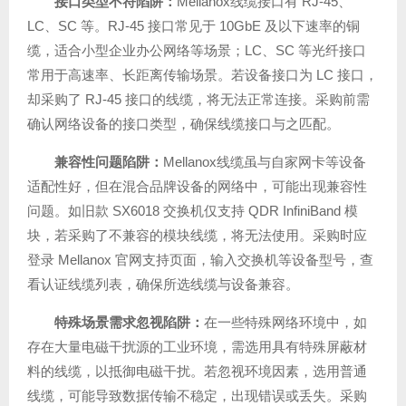
接口类型不符陷阱
：
Mellanox线缆接口有 RJ-45、
LC、SC 等。RJ-45 接口常见于 10GbE 及以下速率的铜
缆，适合小型企业办公网络等场景；LC、SC 等光纤接口
常用于高速率、长距离传输场景。若设备接口为 LC 接口，
却采购了 RJ-45 接口的线缆，将无法正常连接。采购前需
确认网络设备的接口类型，确保线缆接口与之匹配。
兼容性问题陷阱
：
Mellanox线缆虽与自家网卡等设备
适配性好，但在混合品牌设备的网络中，可能出现兼容性
问题。如旧款 SX6018 交换机仅支持 QDR InfiniBand 模
块，若采购了不兼容的模块线缆，将无法使用。采购时应
登录 Mellanox 官网支持页面，输入交换机等设备型号，查
看认证线缆列表，确保所选线缆与设备兼容。
特殊场景需求忽视陷阱
：
在一些特殊网络环境中，如
存在大量电磁干扰源的工业环境，需选用具有特殊屏蔽材
料的线缆，以抵御电磁干扰。若忽视环境因素，选用普通
线缆，可能导致数据传输不稳定，出现错误或丢失。采购