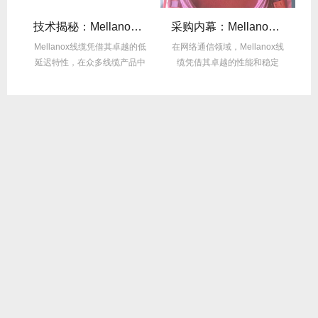
么选？看完这篇不纠结！
技术揭秘：Mellanox线缆低延迟背后的“信号优化”黑科技！
采购内幕：Mellanox线缆验真3步走，假货休想蒙混过关！
性能
Mellanox线缆凭借其卓越的低
在网络通信领域，Mellanox线
面
延迟特性，在众多线缆产品中
缆凭借其卓越的性能和稳定
M
脱颖而出，...
性，成为了众...