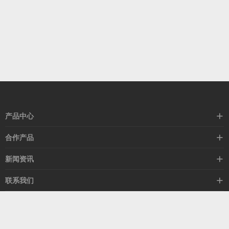
产品中心
高速线缆
合作产品
mellanox网卡
希捷硬盘
新闻资讯
IB交换机
GPU显卡
行业动态
联系我们
以太网交换机
RAM内存
技术视角
关于我们
海外业务
客服热线
常见问题
联系我们
产品答疑