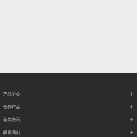
产品中心
高速线缆
合作产品
mellanox网卡
希捷硬盘
新闻资讯
IB交换机
GPU显卡
行业动态
联系我们
以太网交换机