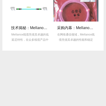
么选？看完这篇不纠结！
技术揭秘：Mellanox线缆低延迟背后的“信号优化”黑科技！
采购内幕：Mellanox线缆验真3步走，假货休想蒙混过关！
性能
Mellanox线缆凭借其卓越的低
在网络通信领域，Mellanox线
面
延迟特性，在众多线缆产品中
缆凭借其卓越的性能和稳定
M
脱颖而出，...
性，成为了众...