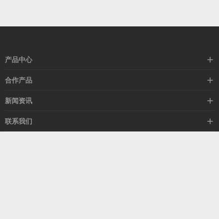
产品中心
高速线缆
合作产品
mellanox网卡
希捷硬盘
新闻资讯
IB交换机
GPU显卡
行业动态
联系我们
以太网交换机
RAM内存
技术视角
关于我们
海外业务
客服热线
常见问题
联系我们
13537522009
产品答疑
售后服务
人才招聘
深圳市福田区中康路卓越城二期B座1303