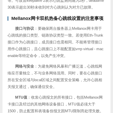
等。可设置keepalive 2表示心跳监测间隔为2秒，deadtime
30表示超出30秒未收到对方心跳则认为对方已故障。
Mellanox网卡双机热备心跳线设置的注意事项
接口与协议
：要确保两台服务器上Mellanox网卡用于
心跳线的接口类型、链路协议类型一致。若使用Eth-Trunk
接口作为心跳接口，成员接口也需相同。不能将管理接口
用作心跳接口，且心跳接口上不能配置如vrrp virtual - mac
enable等特定命令，以免产生冲突。
网络与安全
：为避免网络风暴和广播泛滥，心跳线网
络应尽量独立，不与业务网络混用。同时，要在心跳接口
所在安全区域与local区域之间配置安全策略，允许心跳相
关报文通过，确保通信安全。
MTU值
：收发心跳报文的所有接口，包括Mellanox网
卡接口及经过的其他网络设备接口，MTU值必须大于
1500，防止配置和表项备份报文因MTU限制而处理失败。