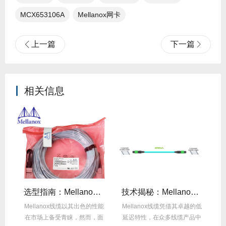
MCX653106A
Mellanox网卡​
上一篇
下一篇
相关信息
线缆全年零故障，太省心！
选型指南：Mellanox线缆带宽怎么选？看完这篇不纠结！
技术揭秘：Mellanox线缆低延迟背后的“信号优化”黑科技！
繁
Mellanox线缆以其出色的性能
Mellanox线缆凭借其卓越的低
在
达
在市场上备受青睐，然而，面
延迟特性，在众多线缆产品中