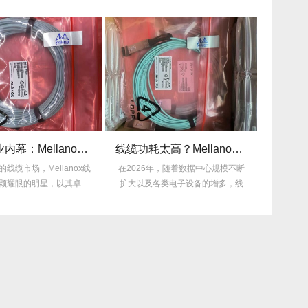
揭秘行业内幕：Mellanox线缆为何比同类产品耐用3倍？
线缆功耗太高？Mellanox线缆低功耗方案能省多少电费？
场，Mellanox线
在2026年，随着数据中心规模不断
许多企业仍在
明星，以其卓...
扩大以及各类电子设备的增多，线
的困扰，平均每
缆功耗...
多，