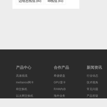
迈络思线缆
IB线缆​
(80)
(83)
产品中心
合作产品
新闻资讯
高速线缆
希捷硬盘
行业动态
mellanox网卡
GPU显卡
技术视角
IB交换机
RAM内存
常见问题
以太网交换机
海外业务
产品答疑