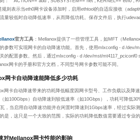
ACTION=="add", SUBSYSTEM=="net", KERNEL=="eth0", RUN+="/usr
``上述规则表示当eth0网卡设备添加时，启用ethtool的自适应接收（adapti
较低时自动降低速率，从而降低功耗。保存文件后，执行udevadm control --r
ellanox
官方工具
：Mellanox提供了一些管理工具，如MFT（Mellanox 
参数可实现网卡的自动降速功能。首先，使用mlxconfig - d /dev/ms
置参数。然后，通过mlxconfig - d /dev/mst/mt4117_pciconf0 
llanox网卡的手册和官方文档，不同型号网卡参数可能不同。
anox网卡自动降速能降低多少功耗
lanox网卡自动降速带来的功耗降低幅度因网卡型号、工作负载以及
如100Gbps）自动降速到较低速率（如10Gbps），功耗可降低30%
瓦，当启用自动降速功能并在闲置时降速到1Gbps速率，经过实际测试，其
的是，这只是一个大致的范围，实际的功耗降低数值需要通过专业
对Mellanox网卡性能的影响