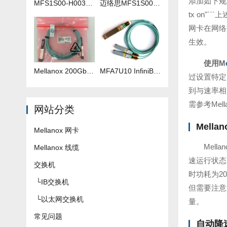
添加如下规则：```
MFS1S00-H003V 3米IB线
迈络思MFS1S00-H035V 35米IB线
tx on"`
网卡在网络流量
生效。
使用M
Mellanox 200Gb 光纤线 MFS1S00-H040V
​MFA7U10 InfiniBand QSFP56 HDR 2x200G 有源分支光缆参数及批发报价
过设置特定的
到与速率相关的配
需参考Me
网站分类
Mell
Mellanox 网卡
Mel
Mellanox 线缆
速运行状态（
交换机
时功耗为20
└
IB交换机
但需要注意
└
以太网交换机
量。
常见问题
自动降速