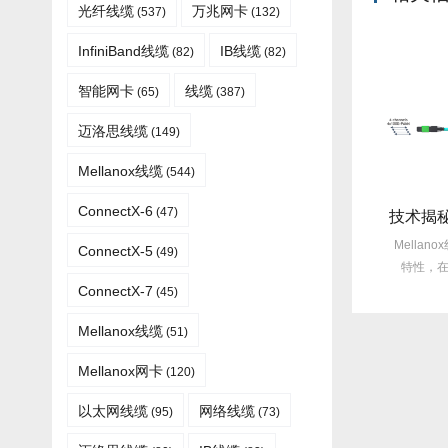
光纤线缆​
万兆网卡
(537)
(132)
InfiniBand线缆
IB线缆
(82)
(82)
智能网卡
线缆
(65)
(387)
迈洛思线缆
(149)
Mellanox线缆
(544)
ConnectX-6
(47)
旧线缆故障每月3次？Mellanox线缆全年零故障，太省心！
选型指南：Mellanox线缆带宽怎么选？看完这篇不纠结！
受旧线缆频繁故障
Mellanox线缆以其出色的性能在市
Mellanox线
ConnectX-5
(49)
月故障达3次甚至更
场上备受青睐，然而，面对多种带
特性，在众多
不...
宽...
出，
ConnectX-7
(45)
Mellanox线缆​
(51)
Mellanox网卡
(120)
以太网线缆
网络线缆
(95)
(73)