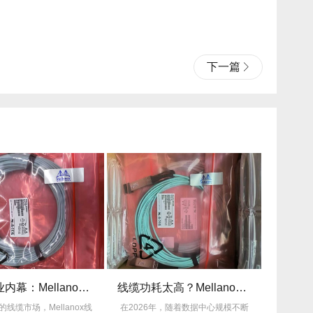
下一篇
揭秘行业内幕：Mellanox线缆为何比同类产品耐用3倍？
线缆功耗太高？Mellanox线缆低功耗方案能省多少电费？
的线缆市场，Mellanox线
在2026年，随着数据中心规模不断
许多企业