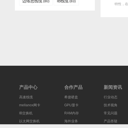
迈络思线缆
IB线缆​
(80)
(83)
均每月故障达3次甚至更
场上备受青睐，然而，面对多种带
特性，
多，这不...
宽...
产品中心
合作产品
新闻资讯
高速线缆
希捷硬盘
行业动态
mellanox网卡
GPU显卡
技术视角
IB交换机
RAM内存
常见问题
以太网交换机
海外业务
产品答疑