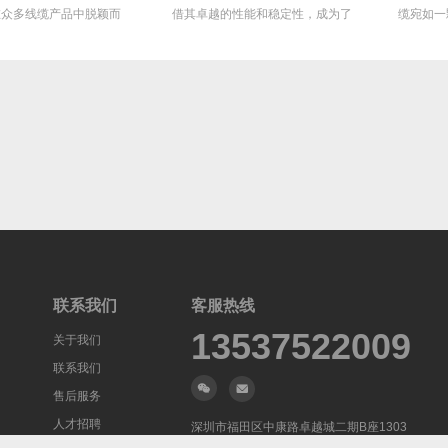
在众多线缆产品中脱颖而
借其卓越的性能和稳定性，成为了
缆宛如一
出，...
众...
联系我们
客服热线
13537522009
关于我们
联系我们
售后服务
人才招聘
深圳市福田区中康路卓越城二期B座1303