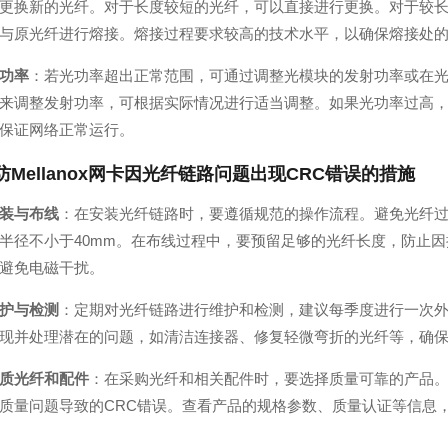
更换新的光纤。对于长度较短的光纤，可以直接进行更换。对于较
与原光纤进行熔接。熔接过程要求较高的技术水平，以确保熔接处
功率
：若光功率超出正常范围，可通过调整光模块的发射功率或在
来调整发射功率，可根据实际情况进行适当调整。如果光功率过高
保证网络正常运行。
防
Mellanox
网卡因光纤链路问题出现CRC错误的措施
装与布线
：在安装光纤链路时，要遵循规范的操作流程。避免光纤过
半径不小于40mm。在布线过程中，要预留足够的光纤长度，防止
避免电磁干扰。
护与检测
：定期对光纤链路进行维护和检测，建议每季度进行一次
现并处理潜在的问题，如清洁连接器、修复轻微弯折的光纤等，确
质光纤和配件
：在采购光纤和相关配件时，要选择质量可靠的产品
质量问题导致的CRC错误。查看产品的规格参数、质量认证等信息