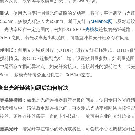
会因反射、散射等导致能量损失，引发CRC错误。
测试
：使用光功率计测量光纤链路的光功率。将光功率计调至与光
或1550nm，多模光纤波长为850nm。断开光纤与
Mellanox网卡
及对端
，光功率应在一定范围内，例如10G SFP +
光模块
连接的光纤链路，发
至 - 3dBm之间。若光功率超出此范围，可能意味着光纤链路存在问题。
耗测试
：利用光时域反射仪（OTDR）进行光纤损耗测试。OTDR
损耗情况。将OTDR连接到光纤一端，设置好测量参数，如测量范围
中是否存在损耗异常点，如光纤熔接点、连接器处的损耗过大，或
dB/km，多模光纤每公里损耗在2 - 3dB/km左右。
查出光纤链路问题后如何解决
更换连接器
：如果是光纤连接器脏污导致的问题，使用专用的光纤
污垢和灰尘。清洁后重新连接光纤，再次测试光功率和网络连接情
接器。更换连接器需要一定的专业技能，一般可由专业的光纤熔接
更换光纤
：若光纤存在较小的弯折或挤压，可尝试小心地调整光纤