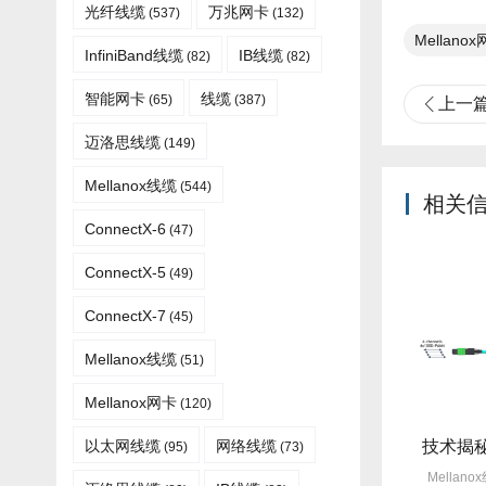
光纤线缆​
万兆网卡
(537)
(132)
Mellanox
InfiniBand线缆
IB线缆
(82)
(82)
智能网卡
线缆
(65)
(387)
上一
迈洛思线缆
(149)
Mellanox线缆
(544)
相关
ConnectX-6
(47)
ConnectX-5
(49)
ConnectX-7
(45)
Mellanox线缆​
(51)
Mellanox网卡
(120)
旧线缆故障每月3次？Mellanox线缆全年零故障，太省心！
选型指南：Mellanox线缆带宽怎么选？看完这篇不纠结！
以太网线缆
网络线缆
(95)
(73)
仍在饱受旧线缆频繁故障
Mellanox线缆以其出色的性能在市
Mella