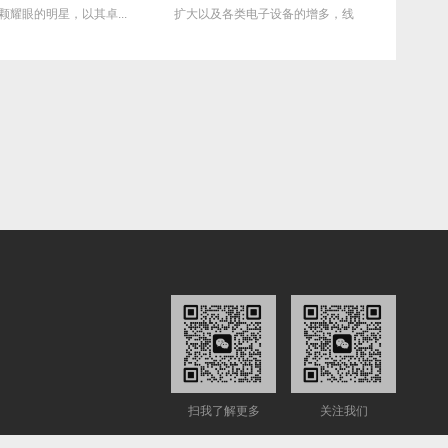
颗耀眼的明星，以其卓...
扩大以及各类电子设备的增多，线
的困扰，
缆功耗...
扫我了解更多
关注我们