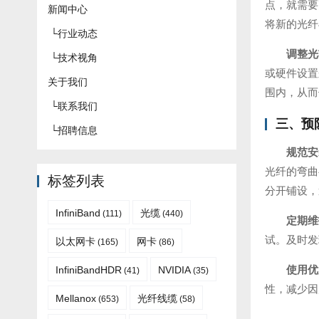
点，就需要
新闻中心
将新的光纤
└
行业动态
调整光
└
技术视角
或硬件设置
关于我们
围内，从而
└
联系我们
三、预
└
招聘信息
规范安
光纤的弯曲
标签列表
分开铺设，
InfiniBand
光缆
(111)
(440)
定期维
试。及时发
以太网卡
网卡
(165)
(86)
使用优
InfiniBandHDR
NVIDIA
(41)
(35)
性，减少因
Mellanox
光纤线缆
(653)
(58)