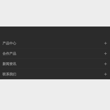
产品中心
高速线缆
合作产品
mellanox网卡
希捷硬盘
新闻资讯
IB交换机
GPU显卡
行业动态
联系我们
以太网交换机
RAM内存
技术视角
关于我们
海外业务
客服热线
常见问题
联系我们
13537522009
产品答疑
售后服务
人才招聘