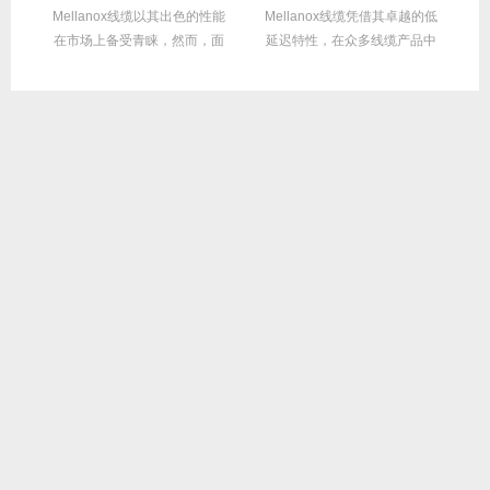
繁
Mellanox线缆以其出色的性能
Mellanox线缆凭借其卓越的低
在
达
在市场上备受青睐，然而，面
延迟特性，在众多线缆产品中
对多种带宽...
脱颖而出，...