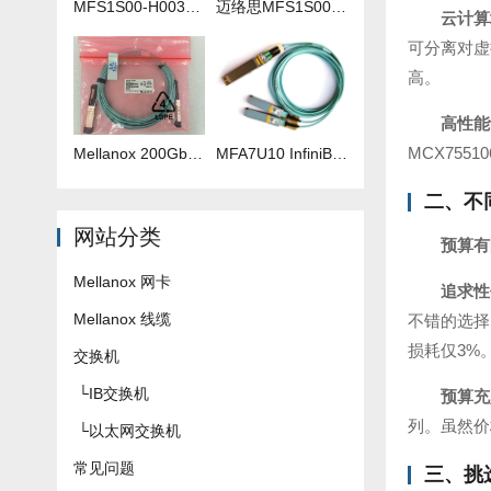
MFS1S00-H003V 3米IB线
迈络思MFS1S00-H035V 35米IB线
云计算
可分离对虚拟
高。
高性能
MCX755
Mellanox 200Gb 光纤线 MFS1S00-H040V
​MFA7U10 InfiniBand QSFP56 HDR 2x200G 有源分支光缆参数及批发报价
二、不
网站分类
预算有
Mellanox 网卡
追求性
Mellanox 线缆
不错的选择。
损耗仅3%
交换机
└
IB交换机
预算充
列。虽然价
└
以太网交换机
常见问题
三、挑选