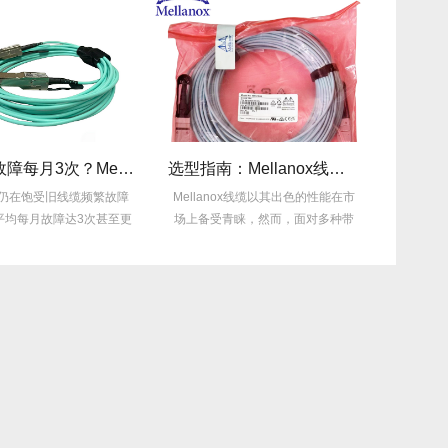
旧线缆故障每月3次？Mellanox线缆全年零故障，太省心！
选型指南：Mellanox线缆带宽怎么选？看完这篇不纠结！
仍在饱受旧线缆频繁故障
Mellanox线缆以其出色的性能在市
Mella
均每月故障达3次甚至更
场上备受青睐，然而，面对多种带
特性，
多，这不...
宽...