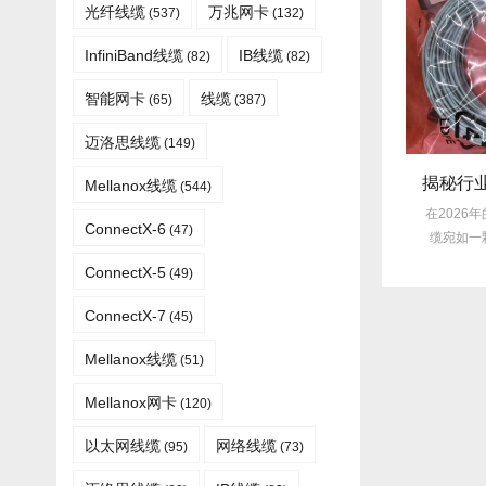
光纤线缆​
万兆网卡
(537)
(132)
InfiniBand线缆
IB线缆
(82)
(82)
智能网卡
线缆
(65)
(387)
迈洛思线缆
(149)
技术揭秘：Mellanox线缆低延迟背后的“信号优化”黑科技！
采购内幕：Mellanox线缆验真3步走，假货休想蒙混过关！
Mellanox线缆
(544)
ox线缆凭借其卓越的低延迟
在网络通信领域，Mellanox线缆凭
在2026年
ConnectX-6
(47)
众多线缆产品中脱颖而
借其卓越的性能和稳定性，成为了
缆宛如一颗
出，...
众...
ConnectX-5
(49)
ConnectX-7
(45)
Mellanox线缆​
(51)
Mellanox网卡
(120)
以太网线缆
网络线缆
(95)
(73)