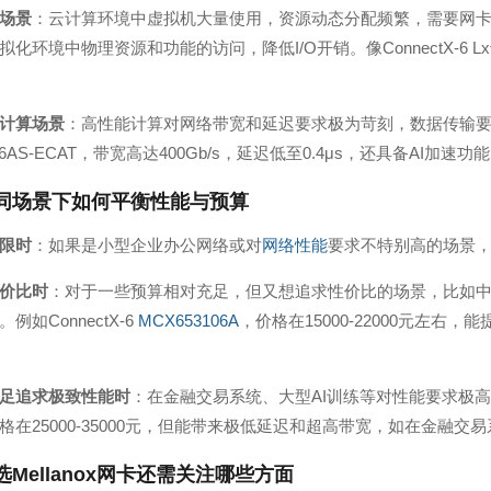
场景
：云计算环境中虚拟机大量使用，资源动态分配频繁，需要网卡有强大
化环境中物理资源和功能的访问，降低I/O开销。像ConnectX-6 L
计算场景
：高性能计算对网络带宽和延迟要求极为苛刻，数据传输要又快
106AS-ECAT，带宽高达400Gb/s，延迟低至0.4μs，还具备A
同场景下如何平衡性能与预算
限时
：如果是小型企业办公网络或对
网络性能
要求不特别高的场景，可选择M
价比时
：对于一些预算相对充足，但又想追求性价比的场景，比如中型数
例如ConnectX-6
MCX653106A
，价格在15000-22000元左右，
。
足追求极致性能时
：在金融交易系统、大型AI训练等对性能要求极高的
格在25000-35000元，但能带来极低延迟和超高带宽，如在金融
Mellanox网卡还需关注哪些方面