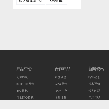
迈络思线缆
IB线缆​
(80)
(83)
产品中心
合作产品
新闻资讯
高速线缆
希捷硬盘
行业动态
mellanox网卡
GPU显卡
技术视角
IB交换机
RAM内存
常见问题
以太网交换机
海外业务
产品答疑