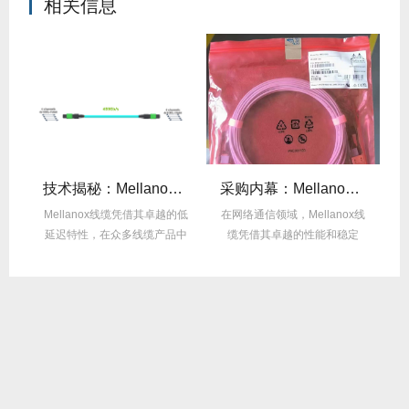
相关信息
么选？看完这篇不纠结！
技术揭秘：Mellanox线缆低延迟背后的“信号优化”黑科技！
采购内幕：Mellanox线缆验真3步走，假货休想蒙混过关！
性能
Mellanox线缆凭借其卓越的低
在网络通信领域，Mellanox线
面
延迟特性，在众多线缆产品中
缆凭借其卓越的性能和稳定
M
脱颖而出，...
性，成为了众...