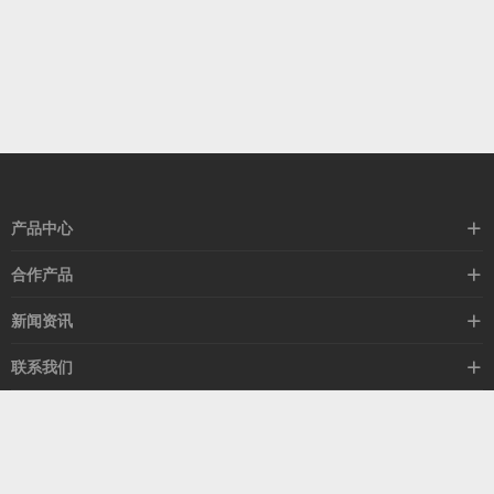
产品中心
高速线缆
合作产品
mellanox网卡
希捷硬盘
新闻资讯
IB交换机
GPU显卡
行业动态
联系我们
以太网交换机
RAM内存
技术视角
关于我们
海外业务
客服热线
常见问题
联系我们
13537522009
产品答疑
售后服务