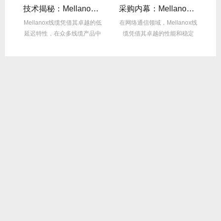
么选？看完这篇不纠结！
技术揭秘：Mellanox线缆低延迟背后的“信号优化”黑科技！
采购内幕：Mellanox线缆验真3步走，假货休想蒙混过关！
性能
Mellanox线缆凭借其卓越的低
在网络通信领域，Mellanox线
面
延迟特性，在众多线缆产品中
缆凭借其卓越的性能和稳定
M
脱颖而出，...
性，成为了众...