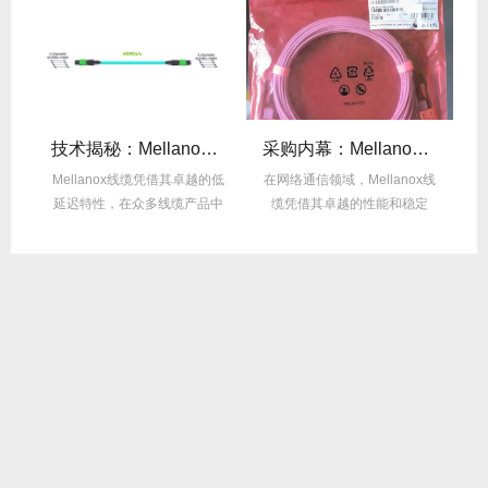
么选？看完这篇不纠结！
技术揭秘：Mellanox线缆低延迟背后的“信号优化”黑科技！
采购内幕：Mellanox线缆验真3步走，假货休想蒙混过关！
性能
Mellanox线缆凭借其卓越的低
在网络通信领域，Mellanox线
面
延迟特性，在众多线缆产品中
缆凭借其卓越的性能和稳定
M
脱颖而出，...
性，成为了众...