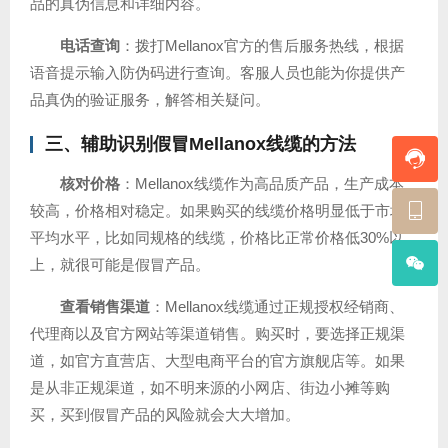
品的真伪信息和详细内容。
电话查询
：拨打Mellanox官方的售后服务热线，根据
语音提示输入防伪码进行查询。客服人员也能为你提供产
品真伪的验证服务，解答相关疑问。
三、辅助识别假冒Mellanox线缆的方法
核对价格
：Mellanox线缆作为高品质产品，生产成本
较高，价格相对稳定。如果购买的线缆价格明显低于市场
平均水平，比如同规格的线缆，价格比正常价格低30%以
上，就很可能是假冒产品。
查看销售渠道
：Mellanox线缆通过正规授权经销商、
代理商以及官方网站等渠道销售。购买时，要选择正规渠
道，如官方直营店、大型电商平台的官方旗舰店等。如果
是从非正规渠道，如不明来源的小网店、街边小摊等购
买，买到假冒产品的风险就会大大增加。