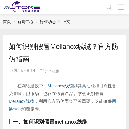
首页
新闻中心
行业动态
正文
如何识别假冒Mellanox线缆？官方防
伪指南
2025-08-14
行业动态
在网络建设中，
Mellanox线缆
以其
高性能
和可靠性备
受青睐，但市场上也存在假冒产品。学会识别假冒
Mellanox线缆
，利用官方防伪渠道至关重要，这能确保
网
络性能
和稳定性。
一、如何识别假冒
mellanox线缆