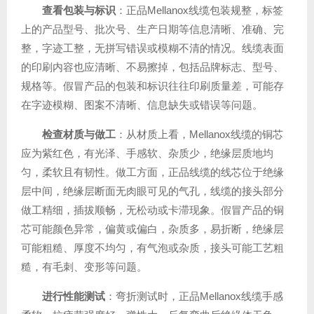
查看包装与标识
：正品Mellanox线缆包装规整，标签
上的产品型号、批次号、生产日期等信息清晰、准确、完
整，字迹工整，无拼写错误或模糊不清的情况。线缆表面
的印刷内容也应清晰、不易擦掉，包括品牌标志、型号、
规格等。假冒产品的包装和标识往往印刷质量差，可能存
在字迹模糊、图案不清晰、信息缺失或错误等问题。
检查材质与做工
：从材质上看，Mellanox线缆的铜芯
应为紫红色，有光泽、手感软、杂质少，绝缘层质地均
匀，柔软且有韧性。做工方面，正品线缆的线芯位于绝缘
层中间，绝缘层断面无肉眼可见的气孔，线缆的接头部分
做工精细，插拔顺畅，无松动或卡滞现象。假冒产品的铜
芯可能颜色异常，偏黄或偏白，杂质多，易折断，绝缘层
可能粗糙、厚度不均匀，有气泡或杂质，接头可能工艺粗
糙，有毛刺、变形等问题。
进行性能测试
：弯折测试时，正品Mellanox线缆手感