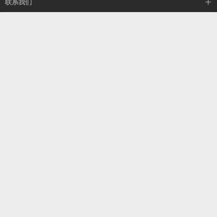
联系我们
以太网交换机
RAM内存
技术视角
关于我们
海外业务
客服热线
常见问题
联系我们
13537522009
产品答疑
售后服务
人才招聘
深圳市福田区中康路卓越城二期B座1303
扫我了解更多
关注我们
备案号：
粤ICP备2024252091号
Copyright Your WebSite.Some Rights Reserved.