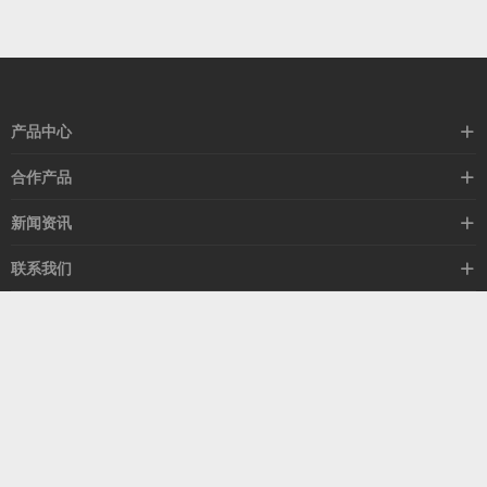
产品中心
高速线缆
合作产品
mellanox网卡
希捷硬盘
新闻资讯
IB交换机
GPU显卡
行业动态
联系我们
以太网交换机
RAM内存
技术视角
关于我们
海外业务
客服热线
常见问题
联系我们
13537522009
产品答疑
售后服务
人才招聘
深圳市福田区中康路卓越城二期B座1303