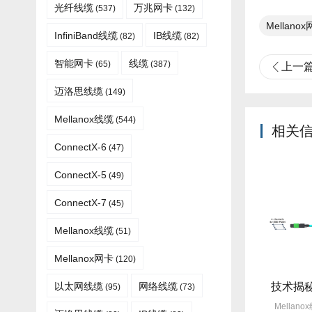
光纤线缆​
万兆网卡
(537)
(132)
Mellano
InfiniBand线缆
IB线缆
(82)
(82)
智能网卡
线缆
(65)
(387)
上一
迈洛思线缆
(149)
Mellanox线缆
(544)
相关
ConnectX-6
(47)
ConnectX-5
(49)
ConnectX-7
(45)
Mellanox线缆​
(51)
Mellanox网卡
(120)
旧线缆故障每月3次？Mellanox线缆全年零故障，太省心！
选型指南：Mellanox线缆带宽怎么选？看完这篇不纠结！
以太网线缆
网络线缆
(95)
(73)
仍在饱受旧线缆频繁故障
Mellanox线缆以其出色的性能在市
Mella