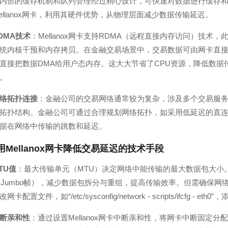
内部的缓存机制和队列管理经过精心设计，可快速对数据进行缓存
ellanox网卡，利用其硬件优势，从物理层面减少数据传输延迟。
DMA技术
：Mellanox网卡支持RDMA（远程直接内存访问）技
统内核干预和内存拷贝。在金融交易场景中，交易数据可由网卡直接
直接把数据DMA给用户态内存。这大大节省了CPU资源，降低数
。
络拓扑连接
：金融公司的交易网络通常较为复杂，涉及多个交易服务器
拓扑结构。金融公司可通过合理规划网络拓扑，如采用低延迟的直连拓扑
据在网络中传输的跳数和延迟。
用Mellanox网卡降低交易延迟的技术手段
TU值
：最大传输单元（MTU）决定网络中能传输的最大数据包大小。金
节（Jumbo帧），减少数据包拆分与重组，提高传输效率。但需确保网络
配置文件，如“/etc/sysconfig/network - scripts/ifcfg - e
断亲和性
：通过设置Mellanox网卡中断亲和性，将网卡中断固定分配到