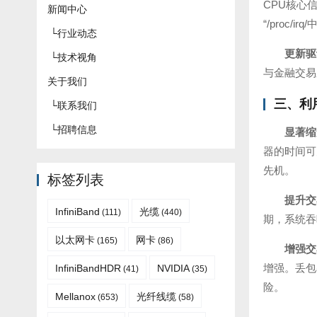
CPU核心信息
新闻中心
“/proc
└
行业动态
更新驱
└
技术视角
与金融交易
关于我们
三、利
└
联系我们
└
招聘信息
显著缩
器的时间可
先机。
标签列表
提升交
InfiniBand
光缆
(111)
(440)
期，系统吞
以太网卡
网卡
(165)
(86)
增强交
增强。丢包
InfiniBandHDR
NVIDIA
(41)
(35)
险。
Mellanox
光纤线缆
(653)
(58)