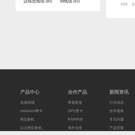
迈络思线缆
IB线缆​
(80)
(83)
均每月故障达3次甚至更
场上备受青睐，然而，面对多种带
特性，
多，这不...
宽...
产品中心
合作产品
新闻资讯
高速线缆
希捷硬盘
行业动态
mellanox网卡
GPU显卡
技术视角
IB交换机
RAM内存
常见问题
以太网交换机
海外业务
产品答疑