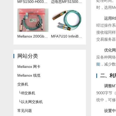
处理时间。
MFS1S00-H003V 3米IB线
迈络思MFS1S00-H035V 35米IB线
时，选用M
运用R
经过操作系
接收端同样
Mellanox 200Gb 光纤线 MFS1S00-H040V
​MFA7U10 InfiniBand QSFP56 HDR 2x200G 有源分支光缆参数及批发报价
交易服务器
优化网
网站分类
应各种网络
能
，减少数
Mellanox 网卡
二、利
Mellanox 线缆
交换机
调整M
9000字
└
IB交换机
统中，可修改网卡
└
以太网交换机
常见问题
设置中