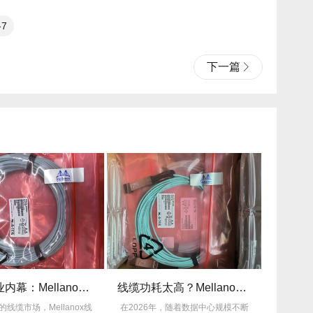
-7
下一篇
揭秘行业内幕：Mellanox线缆为何比同类产品耐用3倍？
线缆功耗太高？Mellanox线缆低功耗方案能省多少电费？
的线缆市场，Mellanox线
在2026年，随着数据中心规模不断
许多企业