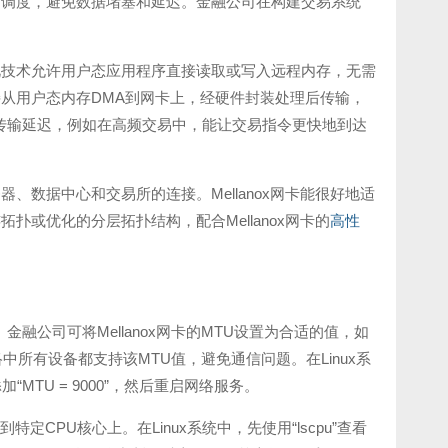
和调度，避免数据堵塞和延迟。金融公司在构建交易系统
术，此技术允许用户态应用程序直接读取或写入远程内存，无需
从用户态内存DMA到网卡上，经硬件封装处理后传输，
据传输延迟，例如在高频交易中，能让交易指令更快地到达
、数据中心和交易所的连接。Mellanox网卡能很好地适
或优化的分层拓扑结构，配合Mellanox网卡的
高性
融公司可将Mellanox网卡的MTU设置为合适的值，如
中所有设备都支持该MTU值，避免通信问题。在Linux系
th0”，添加“MTU = 9000”，然后重启网络服务。
特定CPU核心上。在Linux系统中，先使用“lscpu”查看