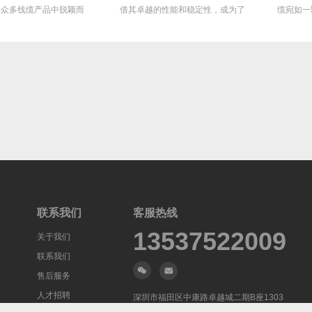
在众多线缆产品中脱颖而
借其卓越的性能和稳定性，成为了
缆宛如一
出，...
众...
联系我们
客服热线
13537522009
关于我们
联系我们
售后服务
人才招聘
深圳市福田区中康路卓越城二期B座1303