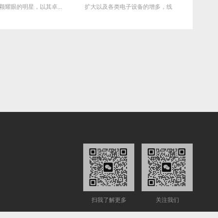
颗耀眼的明星，以其卓...
扩大以及各类电子设备的增多，线
的困扰，
缆功耗...
扫我了解更多
关注我们