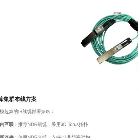
算集群布线方案
模超算的IB线缆部署策略：
内互联：
推荐NDR铜缆，采用3D Torus拓扑
间连接：
使用NDR光缆，支持1:1非阻塞架构