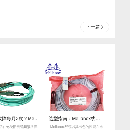
下一篇
旧线缆故障每月3次？Mellanox线缆全年零故障，太省心！
选型指南：Mellanox线缆带宽怎么选？看完这篇不纠结！
线缆频繁故障
Mellanox线缆以其出色的性能在市
Mellanox线缆凭