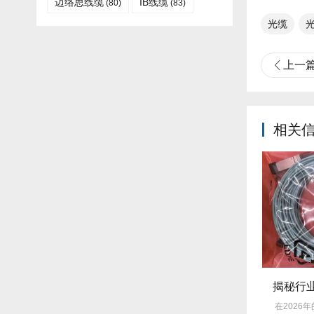
迈络思线缆
IB线缆​
(80)
(83)
光缆
光
上一
相关
技术揭秘：Mellanox线缆低延迟背后的“信号优化”黑科技！
采购内幕：Mellanox线缆验真3步走，假货休想蒙混过关！
借其卓越的低延迟
在网络通信领域，Mellanox线缆凭
在2026年的线缆市场，