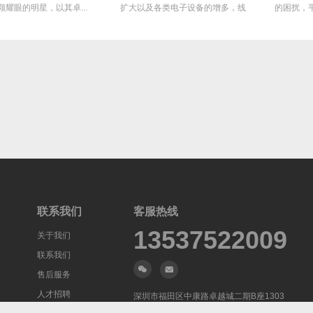
，以其卓...
扩大以及各类电子设备的增多，线
的困扰，平均每月故
缆功耗...
多，这不.
联系我们
客服热线
13537522009
关于我们
联系我们
售后服务
人才招聘
深圳市福田区中康路卓越城二期B座1303