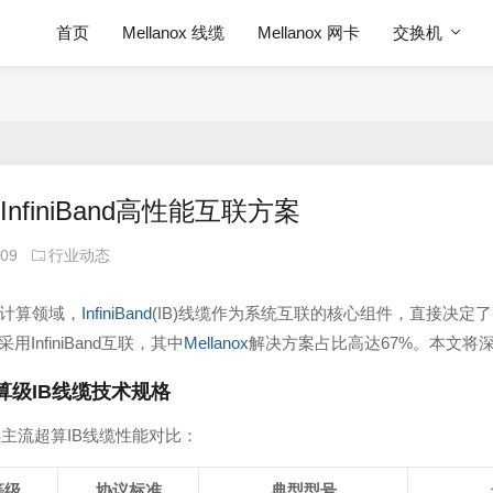
首页
Mellanox 线缆
Mellanox 网卡
交换机
年InfiniBand高性能互联方案
-09
行业动态
计算领域，
InfiniBand
(IB)线缆作为系统互联的核心组件，直接决定了
用InfiniBand互联，其中
Mellanox
解决方案占比高达67%。本文将
算级IB线缆技术规格
5年主流超算IB线缆性能对比：
等级
协议标准
典型型号