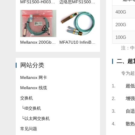
MFS1S00-H003V 3米IB线
迈络思MFS1S00-H035V 35米IB线
400G
200G
100G
Mellanox 200Gb 光纤线 MFS1S00-H040V
​MFA7U10 InfiniBand QSFP56 HDR 2x200G 有源分支光缆参数及批发报价
注：中
二、超
网站分类
专为超
Mellanox 网卡
超低
Mellanox 线缆
交换机
增强
└
IB交换机
自适
└
以太网交换机
散热
常见问题