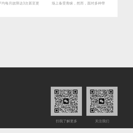
障达3次甚至更
场上备受青睐，然而，面对多种带
特性，在众多线缆
..
宽...
出，...
扫我了解更多
关注我们