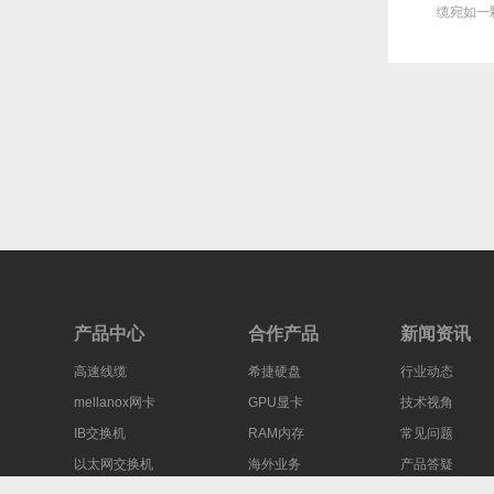
产品中脱颖而
借其卓越的性能和稳定性，成为了
缆宛如一颗耀眼的明星
众...
产品中心
合作产品
新闻资讯
高速线缆
希捷硬盘
行业动态
mellanox网卡
GPU显卡
技术视角
IB交换机
RAM内存
常见问题
以太网交换机
海外业务
产品答疑