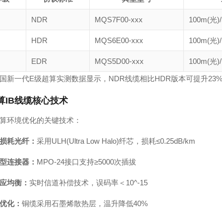
NDR
MQS7F00-xxx
100m(光)
HDR
MQS6E00-xxx
100m(光)
EDR
MQS5D00-xxx
100m(光)
国新一代E级超算实测数据显示，NDR线缆相比HDR版本可提升23%
算IB线缆核心技术
算环境优化的关键技术：
损耗光纤：
采用ULH(Ultra Low Halo)纤芯，损耗≤0.25dB/km
型连接器：
MPO-24接口支持≥5000次插拔
应均衡：
实时信道补偿技术，误码率＜10^-15
优化：
铜缆采用石墨烯散热层，温升降低40%