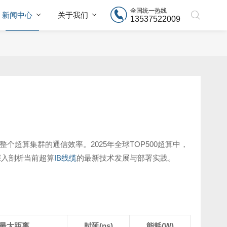
全国统一热线
新闻中心
关于我们
13537522009
整个超算集群的通信效率。2025年全球TOP500超算中，
深入剖析当前超算
IB线缆
的最新技术发展与部署实践。
最大距离
时延(ns)
能耗(W)