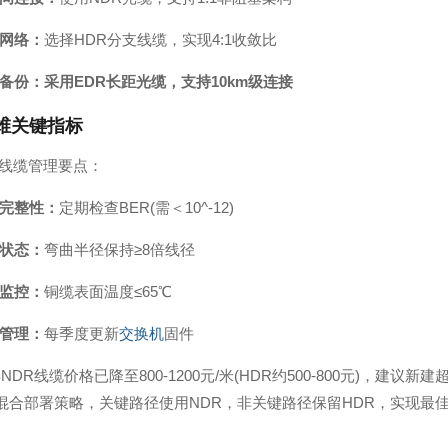
网络：
选择HDR分支线缆，实现4:1收敛比
备份：采用EDR长距光缆，支持10km级连接
维关键指标
B线缆管理要点：
完整性：
定期检查BER(需＜10^-12)
状态：
弯曲半径保持≥8倍线径
监控：
铜缆表面温度≤65℃
管理：
每季度更新
交换机
固件
5年NDR线缆价格已降至800-1200元/米(HDR约500-800元)，
DR混合部署策略，关键路径使用NDR，非关键路径保留HDR，实现最