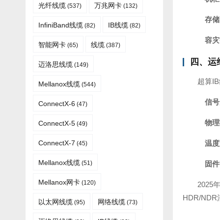
光纤线缆​
万兆网卡
(537)
(132)
存储
InfiniBand线缆
IB线缆
(82)
(82)
容灾
智能网卡
线缆
(65)
(387)
四、运
迈洛思线缆
(149)
超算I
Mellanox线缆
(544)
信号
ConnectX-6
(47)
物理
ConnectX-5
(49)
ConnectX-7
温度
(45)
Mellanox线缆​
(51)
固件
Mellanox网卡
(120)
202
HDR/N
以太网线缆
网络线缆
(95)
(73)