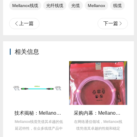
Mellanox线缆
光纤线缆​
光缆
Mellanox
线缆
上一篇
下一篇
相关信息
么选？看完这篇不纠结！
技术揭秘：Mellanox线缆低延迟背后的“信号优化”黑科技！
采购内幕：Mellanox线缆验真3步走，假货休想蒙混过关！
性能
Mellanox线缆凭借其卓越的低
在网络通信领域，Mellanox线
面
延迟特性，在众多线缆产品中
缆凭借其卓越的性能和稳定
M
脱颖而出，...
性，成为了众...