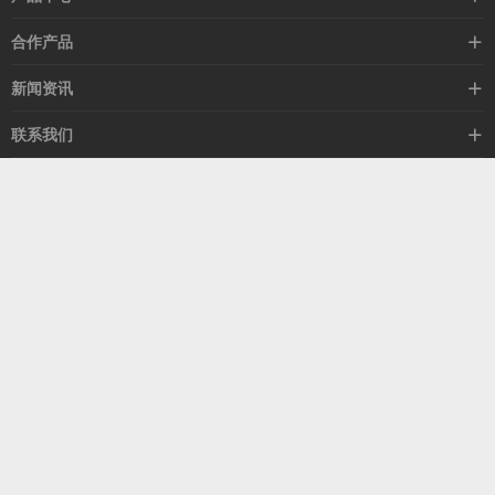
高速线缆
合作产品
mellanox网卡
希捷硬盘
新闻资讯
IB交换机
GPU显卡
行业动态
联系我们
以太网交换机
RAM内存
技术视角
关于我们
海外业务
客服热线
常见问题
联系我们
13537522009
产品答疑
售后服务
人才招聘
深圳市福田区中康路卓越城二期B座1303
扫我了解更多
关注我们