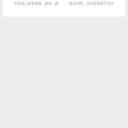
达
在市场上备受青睐，然而，面
延迟特性，在众多线缆产品中
对多种带宽...
脱颖而出，...