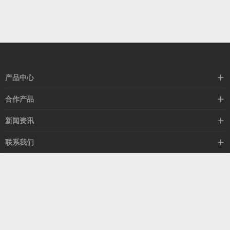
产品中心
高速线缆
合作产品
mellanox网卡
希捷硬盘
新闻资讯
IB交换机
GPU显卡
行业动态
联系我们
以太网交换机
RAM内存
技术视角
关于我们
海外业务
客服热线
常见问题
联系我们
13537522009
产品答疑
售后服务
人才招聘