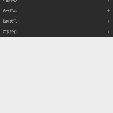
产品中心
高速线缆
合作产品
mellanox网卡
希捷硬盘
新闻资讯
IB交换机
GPU显卡
行业动态
联系我们
以太网交换机
RAM内存
技术视角
关于我们
海外业务
客服热线
常见问题
联系我们
13537522009
产品答疑
售后服务
人才招聘
深圳市福田区中康路卓越城二期B座1303
扫我了解更多
关注我们