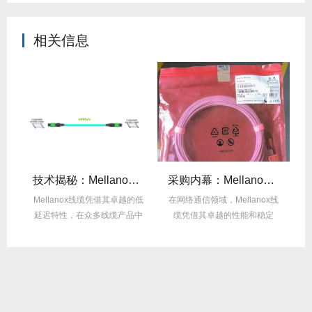
相关信息
么选？看完这篇不纠结！
技术揭秘：Mellanox线缆低延迟背后的“信号优化”黑科技！
采购内幕：Mellanox线缆验真3步走，假货休想蒙混过关！
性能
Mellanox线缆凭借其卓越的低
在网络通信领域，Mellanox线
面
延迟特性，在众多线缆产品中
缆凭借其卓越的性能和稳定
M
脱颖而出，...
性，成为了众...