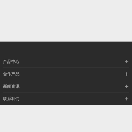
产品中心
高速线缆
合作产品
mellanox网卡
希捷硬盘
新闻资讯
IB交换机
GPU显卡
行业动态
联系我们
以太网交换机
RAM内存
技术视角
关于我们
海外业务
客服热线
常见问题
联系我们
13537522009
产品答疑
售后服务