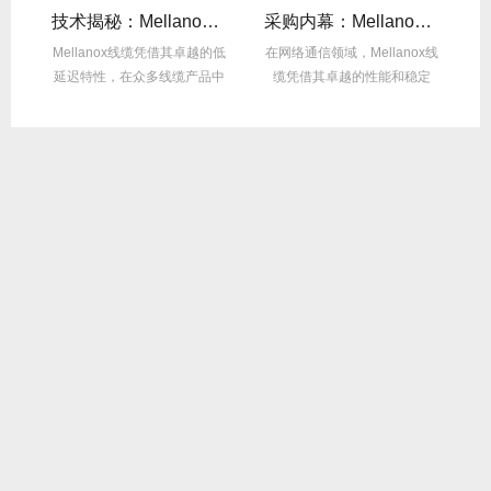
么选？看完这篇不纠结！
技术揭秘：Mellanox线缆低延迟背后的“信号优化”黑科技！
采购内幕：Mellanox线缆验真3步走，假货休想蒙混过关！
性能
Mellanox线缆凭借其卓越的低
在网络通信领域，Mellanox线
面
延迟特性，在众多线缆产品中
缆凭借其卓越的性能和稳定
M
脱颖而出，...
性，成为了众...