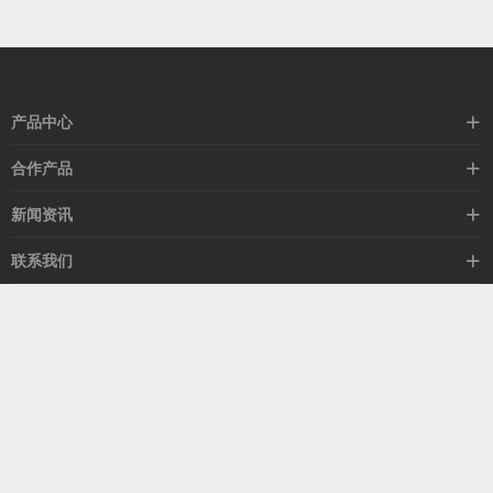
产品中心
高速线缆
合作产品
mellanox网卡
希捷硬盘
新闻资讯
IB交换机
GPU显卡
行业动态
联系我们
以太网交换机
RAM内存
技术视角
关于我们
海外业务
客服热线
常见问题
联系我们
13537522009
产品答疑
售后服务
人才招聘
深圳市福田区中康路卓越城二期B座1303