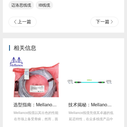
迈洛思线缆
IB线缆​
上一篇
下一篇
相关信息
线缆全年零故障，太省心！
选型指南：Mellanox线缆带宽怎么选？看完这篇不纠结！
技术揭秘：Mellanox线缆低延迟背后的“信号优化”黑科技！
繁
Mellanox线缆以其出色的性能
Mellanox线缆凭借其卓越的低
在
达
在市场上备受青睐，然而，面
延迟特性，在众多线缆产品中
对多种带宽...
脱颖而出，...