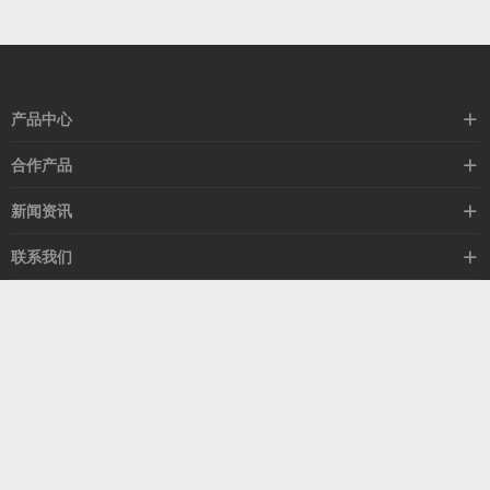
产品中心
高速线缆
合作产品
mellanox网卡
希捷硬盘
新闻资讯
IB交换机
GPU显卡
行业动态
联系我们
以太网交换机
RAM内存
技术视角
关于我们
海外业务
客服热线
常见问题
联系我们
13537522009
产品答疑
售后服务
人才招聘
深圳市福田区中康路卓越城二期B座1303