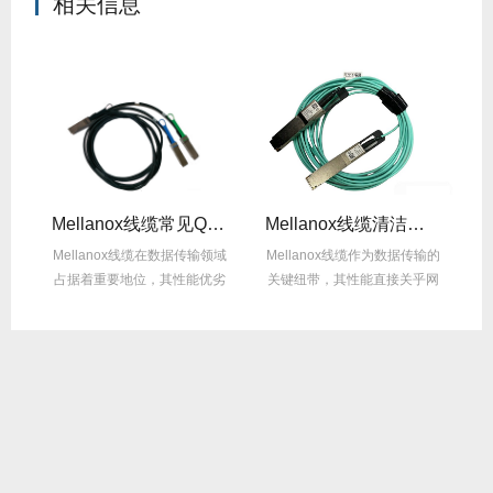
相关信息
Mellanox线缆常见Q&A：用户最关心的10问
Mellanox线缆清洁方法：正确操作不损坏！
缆承
Mellanox线缆在数据传输领域
Mellanox线缆作为数据传输的
然
占据着重要地位，其性能优劣
关键纽带，其性能直接关乎网
的
直接影响网...
络系统的稳...