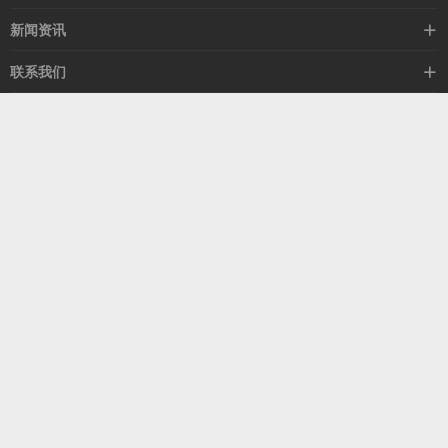
mellanox网卡
希捷硬盘
新闻资讯
IB交换机
GPU显卡
行业动态
联系我们
以太网交换机
RAM内存
技术视角
关于我们
海外业务
客服热线
常见问题
联系我们
13537522009
产品答疑
售后服务
人才招聘
深圳市福田区中康路卓越城二期B座1303
扫我了解更多
关注我们