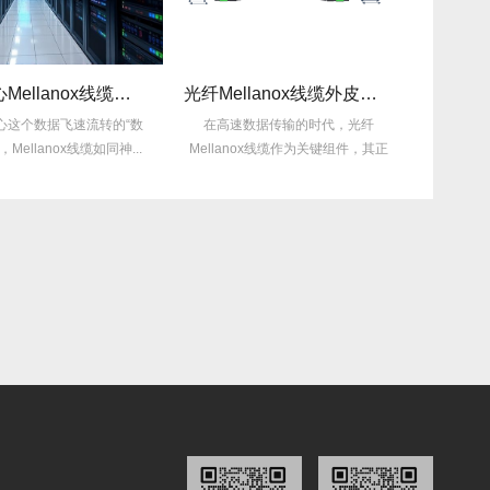
数据中心Mellanox线缆布局优化方案
光纤Mellanox线缆外皮破损处理方法！
心这个数据飞速流转的“数
在高速数据传输的时代，光纤
在数据中心
Mellanox线缆如同神...
Mellanox线缆作为关键组件，其正
高速数据
常运行...