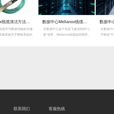
Mellanox线缆清洁方法：正确操作不损坏！
数据中心Mellanox线缆冗余设计方案
nox线缆作为数据传输的关键
在数据中心这个信息飞速流转的“心
在数据中
性能直接关乎网络系统的
脏”地带，Mellanox线缆如同维持...
字枢纽”中，
稳...
联系我们
客服热线