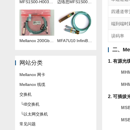
MFS1S00-H003V 3米IB线
迈络思MFS1S00-H035V 35米IB线
四通道带
端到端时
误码率
Mellanox 200Gb 光纤线 MFS1S00-H040V
​MFA7U10 InfiniBand QSFP56 HDR 2x200G 有源分支光缆参数及批发报价
二、Me
1.
有源光
网站分类
MHM
Mellanox 网卡
MHM
Mellanox 线缆
交换机
2. 可插
└
IB交换机
MSB
└
以太网交换机
MSB
常见问题