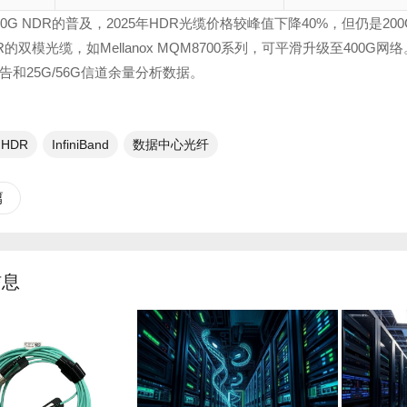
00G NDR的普及，2025年HDR光缆价格较峰值下降40%，但仍
R的双模光缆，如Mellanox MQM8700系列，可平滑升级至40
告和25G/56G信道余量分析数据。
d HDR
InfiniBand
数据中心光纤
篇
信息