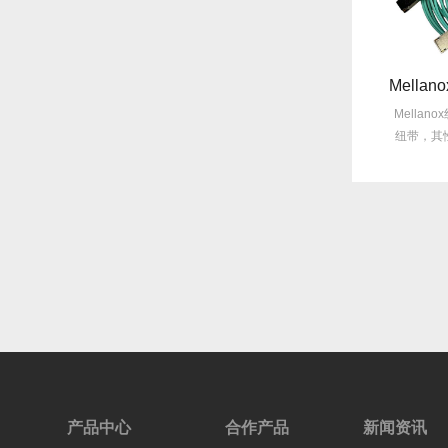
数据中心Mellanox线缆散热解决方案
Mellanox线缆常见Q&A：用户最关心的10问
Mellanox线缆承担着
Mellanox线缆在数据传输领域占据
Mella
传输的重任。然而，随着
着重要地位，其性能优劣直接影响
纽带，其
数...
网...
产品中心
合作产品
新闻资讯