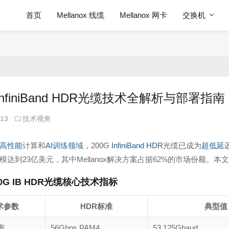
首页
Mellanox 线缆
Mellanox 网卡
交换机
 InfiniBand HDR光缆技术全解析与部署指南
-13
技术视角
高性能
计算和
AI训练领域
，200G
InfiniBand HDR
光缆已成为
超低延
模达到23亿美元，其中Mellanox解决方案占据62%的市场份额
0G IB HDR光缆核心技术指标
术参数
HDR标准
典型值
率
56Gbps PAM4
53.125Gbaud