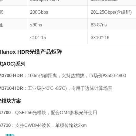
宽
200Gbps
201.25Gbps(含编码)
延
≤90ns
83-87ns
≤10^-15
3×10^-16
llanox HDR光缆产品矩阵
缆
(AOC)系列
3700-HDR
：100m传输距离，支持热插拔，市场价¥3500-4800
3710-HDR
：工业级(-40℃~85℃)，专用于边缘计算场景
拔光模块方案
7700
：QSFP56光模块，配合OM4多模光纤使用
7710
：支持CWDM4波长，单模传输达2km