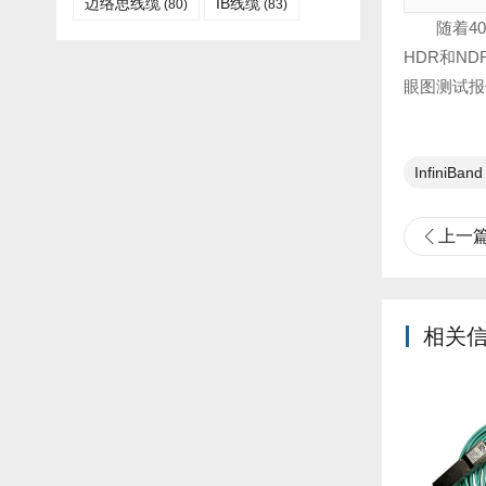
迈络思线缆
IB线缆​
(80)
(83)
随着4
HDR和ND
眼图测试报
InfiniBan
上一
相关