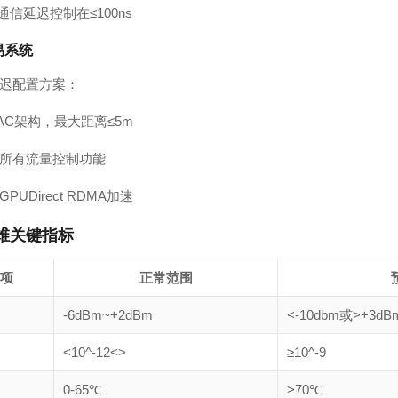
I通信延迟控制在≤100ns
易系统
迟配置方案：
AC架构，最大距离≤5m
所有流量控制功能
PUDirect RDMA加速
维关键指标
项
正常范围
-6dBm~+2dBm
<-10dbm或>+3dB
<10^-12<>
≥10^-9
0-65℃
>70℃